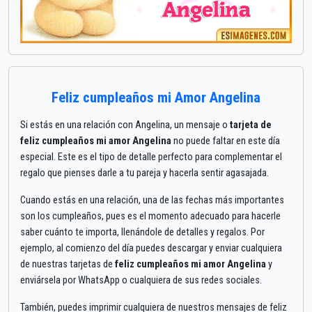
Feliz cumpleaños mi Amor Angelina
Si estás en una relación con Angelina, un mensaje o
tarjeta de
feliz cumpleaños mi amor Angelina
no puede faltar en este día
especial. Este es el tipo de detalle perfecto para complementar el
regalo que pienses darle a tu pareja y hacerla sentir agasajada.
Cuando estás en una relación, una de las fechas más importantes
son los cumpleaños, pues es el momento adecuado para hacerle
saber cuánto te importa, llenándole de detalles y regalos. Por
ejemplo, al comienzo del día puedes descargar y enviar cualquiera
de nuestras tarjetas de
feliz cumpleaños mi amor Angelina
y
enviársela por WhatsApp o cualquiera de sus redes sociales.
También, puedes imprimir cualquiera de nuestros mensajes de feliz