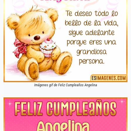
Imágenes gif de Feliz Cumpleaños Angelina