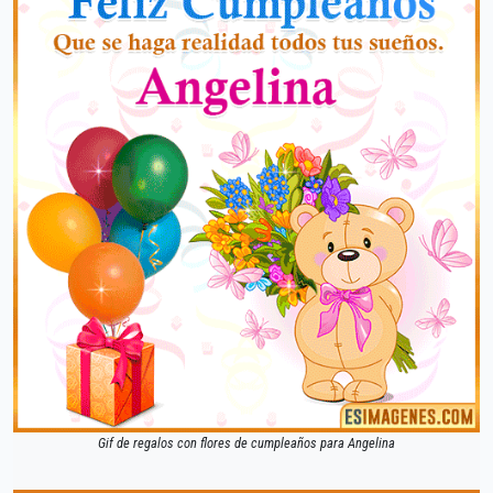
Gif de regalos con flores de cumpleaños para Angelina