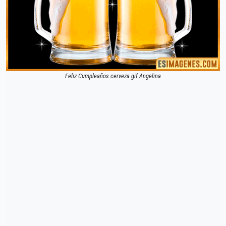
Feliz Cumpleaños cerveza gif Angelina