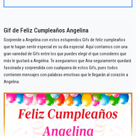
Gif de Feliz Cumpleaños Angelina
Sorprende a Angelina con estos estupendos Gifs de feliz cumpleaños
que le hagan sentir especial en su día especial. Aquí contamos con una
gran variedad de Gifs entre los que puedes elegir el que consideres que
más le gustará a Angelina. Te aseguramos que Ana seguramente quedará
fascinada y sorprendida con cualquiera de estos Gifs, pues todos
contienen mensajes con palabras emotivas que le llegarán al corazón a
Angelina.