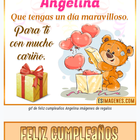
gif de feliz cumpleaños Angelina imágenes de regalos