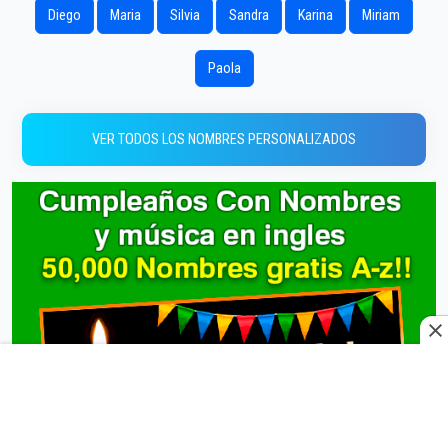
Diego
Maria
Silvia
Sandra
Karina
Miriam
Paola
VER TODOS LOS NOMBRES PERSONALIZADOS