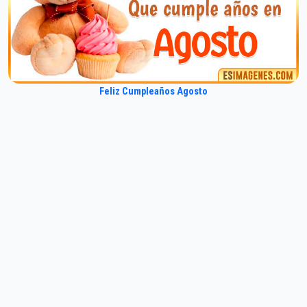
Feliz Cumpleaños Agosto