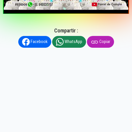
Compartir :
Facebook
WhatsApp
Copiar