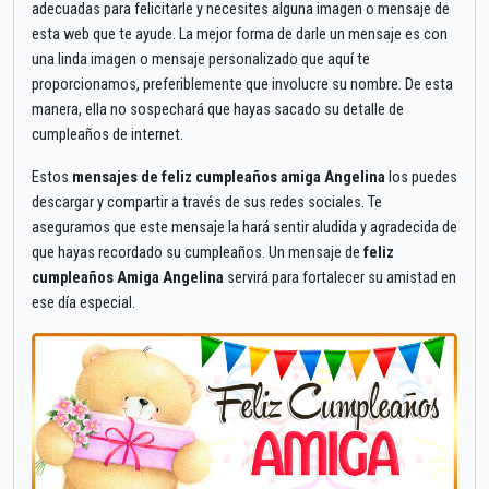
adecuadas para felicitarle y necesites alguna imagen o mensaje de
esta web que te ayude. La mejor forma de darle un mensaje es con
una linda imagen o mensaje personalizado que aquí te
proporcionamos, preferiblemente que involucre su nombre. De esta
manera, ella no sospechará que hayas sacado su detalle de
cumpleaños de internet.
Estos
mensajes de feliz cumpleaños amiga Angelina
los puedes
descargar y compartir a través de sus redes sociales. Te
aseguramos que este mensaje la hará sentir aludida y agradecida de
que hayas recordado su cumpleaños. Un mensaje de
feliz
cumpleaños Amiga Angelina
servirá para fortalecer su amistad en
ese día especial.