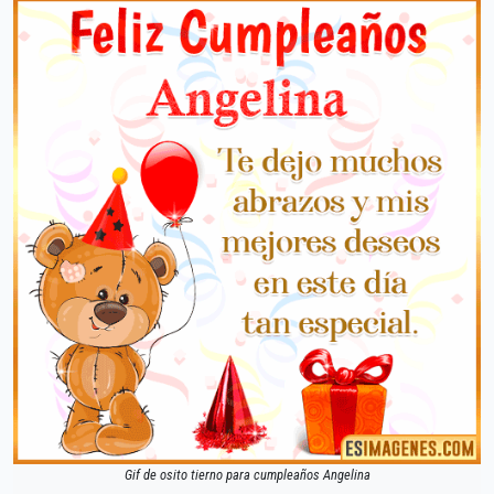
Gif de osito tierno para cumpleaños Angelina