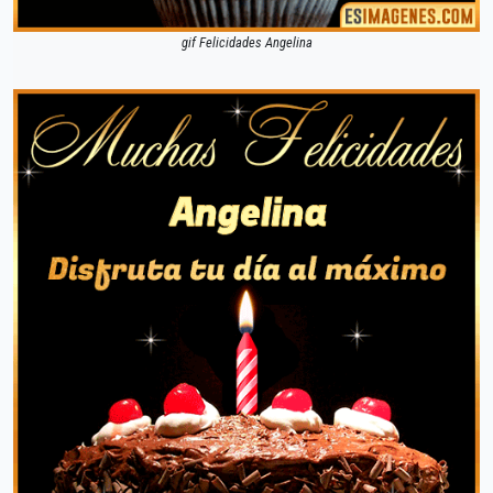
gif Felicidades Angelina