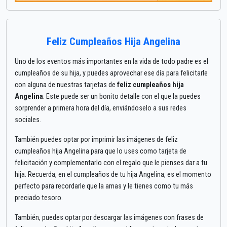
Feliz Cumpleaños Hija Angelina
Uno de los eventos más importantes en la vida de todo padre es el
cumpleaños de su hija, y puedes aprovechar ese día para felicitarle
con alguna de nuestras tarjetas de
feliz cumpleaños hija
Angelina
. Este puede ser un bonito detalle con el que la puedes
sorprender a primera hora del día, enviándoselo a sus redes
sociales.
También puedes optar por imprimir las imágenes de feliz
cumpleaños hija Angelina para que lo uses como tarjeta de
felicitación y complementarlo con el regalo que le pienses dar a tu
hija. Recuerda, en el cumpleaños de tu hija Angelina, es el momento
perfecto para recordarle que la amas y le tienes como tu más
preciado tesoro.
También, puedes optar por descargar las imágenes con frases de