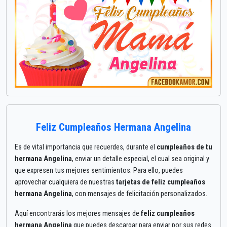
Feliz Cumpleaños Hermana Angelina
Es de vital importancia que recuerdes, durante el
cumpleaños de tu
hermana Angelina
, enviar un detalle especial, el cual sea original y
que expresen tus mejores sentimientos. Para ello, puedes
aprovechar cualquiera de nuestras
tarjetas de feliz cumpleaños
hermana Angelina
, con mensajes de felicitación personalizados.
Aquí encontrarás los mejores mensajes de
feliz cumpleaños
hermana Angelina
que puedes descargar para enviar por sus redes