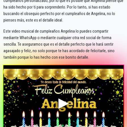
cumpleaños personalizado, por lo que es posible que Angelina piense que
ha sido hecho por ti para sorprenderlo. Por lo tanto, si has estado
buscando el obsequio perfecto por el cumpleaños de Angelina, no lo
pienses más, este es el detalle ideal.
Este video musical de cumpleaños Angelina lo puedes compartir
mediante WhatsApp o mediante cualquier otra red social de forma
sencilla. Te aseguramos que es el detalle perfecto que le hará sentir
agasajado y feliz, no solo porque te has acordado de felicitarle, sino
también porque lo has hecho con ese bonito detalle.