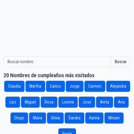
Buscar
20 Nombres de cumpleaños más visitados
Claudia
Martha
Carlos
Jorge
Carmen
Alejandra
Luis
Miguel
Rosa
Lorena
Jose
Anita
Ana
Diego
Maria
Silvia
Sandra
Karina
Miriam
Paola