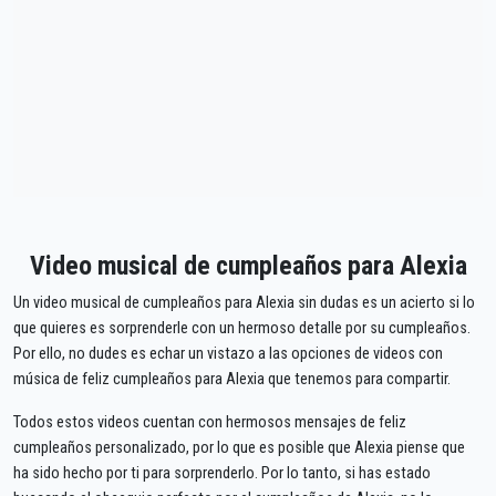
Video musical de cumpleaños para Alexia
Un video musical de cumpleaños para Alexia sin dudas es un acierto si lo
que quieres es sorprenderle con un hermoso detalle por su cumpleaños.
Por ello, no dudes es echar un vistazo a las opciones de videos con
música de feliz cumpleaños para Alexia que tenemos para compartir.
Todos estos videos cuentan con hermosos mensajes de feliz
cumpleaños personalizado, por lo que es posible que Alexia piense que
ha sido hecho por ti para sorprenderlo. Por lo tanto, si has estado