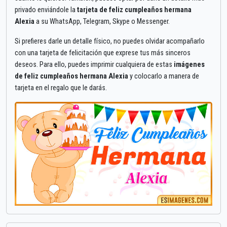
privado enviándole la
tarjeta de feliz cumpleaños hermana
Alexia
a su WhatsApp, Telegram, Skype o Messenger.
Si prefieres darle un detalle físico, no puedes olvidar acompañarlo
con una tarjeta de felicitación que exprese tus más sinceros
deseos. Para ello, puedes imprimir cualquiera de estas
imágenes
de feliz cumpleaños hermana Alexia
y colocarlo a manera de
tarjeta en el regalo que le darás.