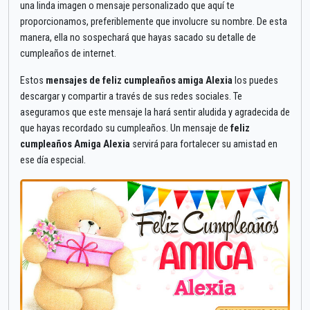
una linda imagen o mensaje personalizado que aquí te
proporcionamos, preferiblemente que involucre su nombre. De esta
manera, ella no sospechará que hayas sacado su detalle de
cumpleaños de internet.
Estos
mensajes de feliz cumpleaños amiga Alexia
los puedes
descargar y compartir a través de sus redes sociales. Te
aseguramos que este mensaje la hará sentir aludida y agradecida de
que hayas recordado su cumpleaños. Un mensaje de
feliz
cumpleaños Amiga Alexia
servirá para fortalecer su amistad en
ese día especial.