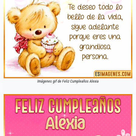
Imágenes gif de Feliz Cumpleaños Alexia