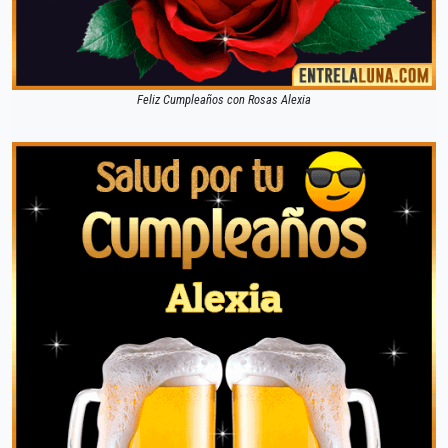
Feliz Cumpleaños con Rosas Alexia