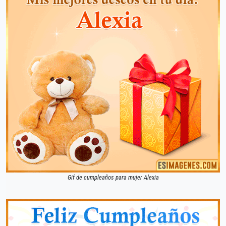
Gif de cumpleaños para mujer Alexia