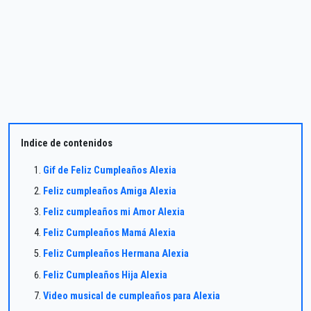
Indice de contenidos
Gif de Feliz Cumpleaños Alexia
Feliz cumpleaños Amiga Alexia
Feliz cumpleaños mi Amor Alexia
Feliz Cumpleaños Mamá Alexia
Feliz Cumpleaños Hermana Alexia
Feliz Cumpleaños Hija Alexia
Video musical de cumpleaños para Alexia