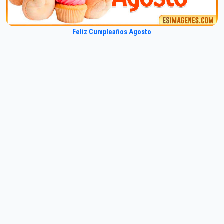
Feliz Cumpleaños Agosto