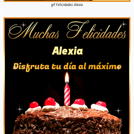
gif Felicidades Alexia