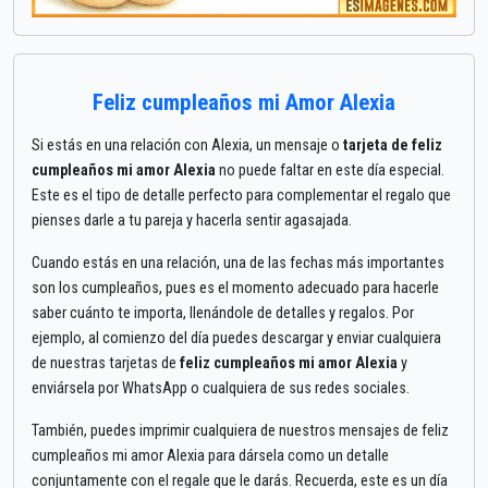
Feliz cumpleaños mi Amor Alexia
Si estás en una relación con Alexia, un mensaje o
tarjeta de feliz
cumpleaños mi amor Alexia
no puede faltar en este día especial.
Este es el tipo de detalle perfecto para complementar el regalo que
pienses darle a tu pareja y hacerla sentir agasajada.
Cuando estás en una relación, una de las fechas más importantes
son los cumpleaños, pues es el momento adecuado para hacerle
saber cuánto te importa, llenándole de detalles y regalos. Por
ejemplo, al comienzo del día puedes descargar y enviar cualquiera
de nuestras tarjetas de
feliz cumpleaños mi amor Alexia
y
enviársela por WhatsApp o cualquiera de sus redes sociales.
También, puedes imprimir cualquiera de nuestros mensajes de feliz
cumpleaños mi amor Alexia para dársela como un detalle
conjuntamente con el regale que le darás. Recuerda, este es un día