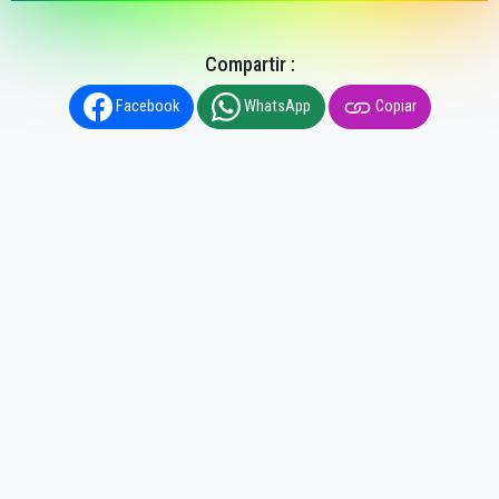
Compartir :
Facebook
WhatsApp
Copiar