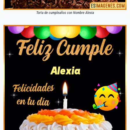
Torta de cumpleaños con Nombre Alexia