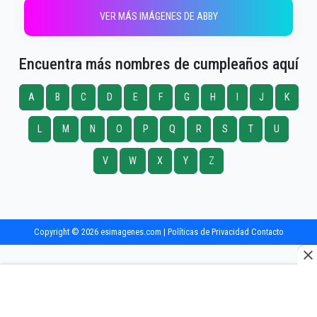
VER MÁS IMÁGENES DE ABBY
Encuentra más nombres de cumpleaños aquí
A
B
C
D
E
F
G
H
I
J
K
L
M
N
O
P
Q
R
S
T
U
V
W
X
Y
Z
Copyright © 2026 esimagenes.com |
Políticas de Privacidad
Contacto