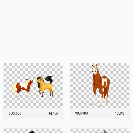
600x600
147Kb
900x900
100Kb