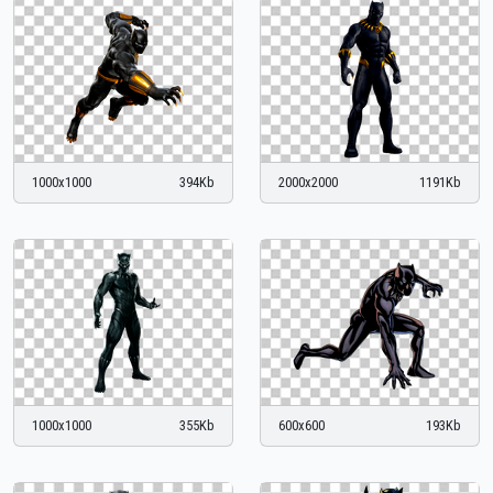
1000x1000
394Kb
2000x2000
1191Kb
1000x1000
355Kb
600x600
193Kb