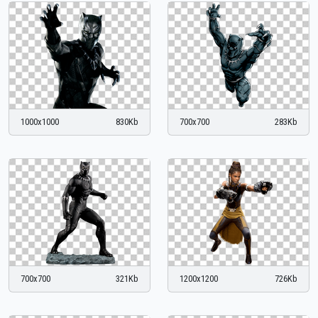
1000x1000
830Kb
700x700
283Kb
700x700
321Kb
1200x1200
726Kb