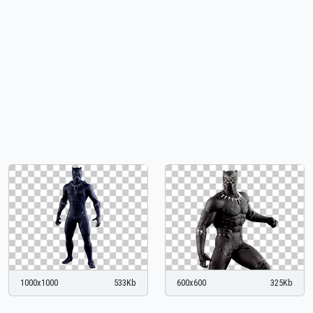
1000x1000
533Kb
600x600
325Kb