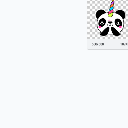
600x600
107K