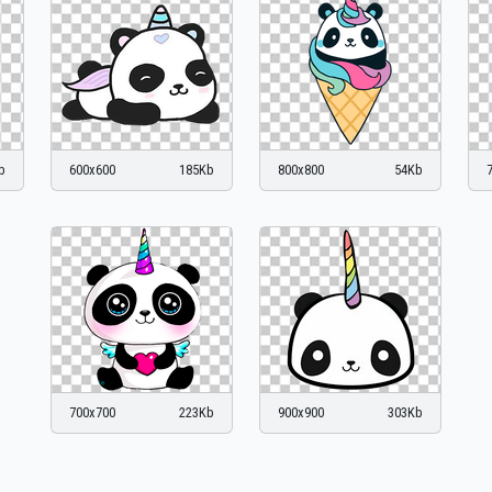
b
600x600
185Kb
800x800
54Kb
700x700
223Kb
900x900
303Kb