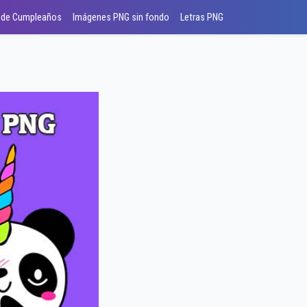
 de Cumpleaños
Imágenes PNG sin fondo
Letras PNG