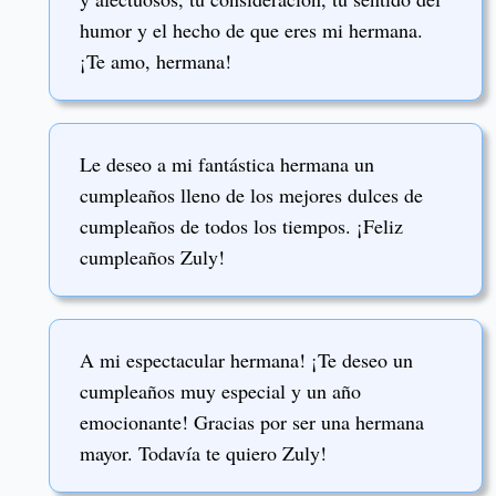
humor y el hecho de que eres mi hermana.
¡Te amo, hermana!
Le deseo a mi fantástica hermana un
cumpleaños lleno de los mejores dulces de
cumpleaños de todos los tiempos. ¡Feliz
cumpleaños Zuly!
A mi espectacular hermana! ¡Te deseo un
cumpleaños muy especial y un año
emocionante! Gracias por ser una hermana
mayor. Todavía te quiero Zuly!