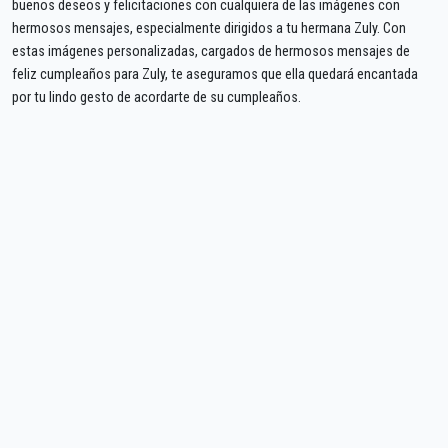
buenos deseos y felicitaciones con cualquiera de las imágenes con
hermosos mensajes, especialmente dirigidos a tu hermana Zuly. Con
estas imágenes personalizadas, cargados de hermosos mensajes de
feliz cumpleaños para Zuly, te aseguramos que ella quedará encantada
por tu lindo gesto de acordarte de su cumpleaños.