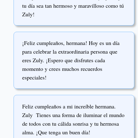
tu día sea tan hermoso y maravilloso como tú
Zuly!
¡Feliz cumpleaños, hermana! Hoy es un día
para celebrar la extraordinaria persona que
eres Zuly. ¡Espero que disfrutes cada
momento y crees muchos recuerdos
especiales!
Feliz cumpleaños a mi increíble hermana.
Zuly Tienes una forma de iluminar el mundo
de todos con tu cálida sonrisa y tu hermosa
alma. ¡Que tenga un buen día!