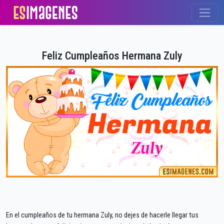
Feliz Cumpleaños Hermana Zuly
En el cumpleaños de tu hermana Zuly, no dejes de hacerle llegar tus