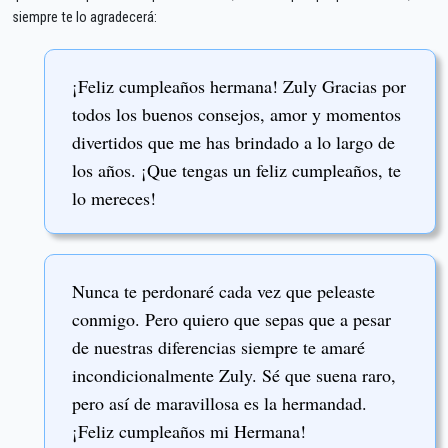
siempre te lo agradecerá:
¡Feliz cumpleaños hermana! Zuly Gracias por
todos los buenos consejos, amor y momentos
divertidos que me has brindado a lo largo de
los años. ¡Que tengas un feliz cumpleaños, te
lo mereces!
Nunca te perdonaré cada vez que peleaste
conmigo. Pero quiero que sepas que a pesar
de nuestras diferencias siempre te amaré
incondicionalmente Zuly. Sé que suena raro,
pero así de maravillosa es la hermandad.
¡Feliz cumpleaños mi Hermana!