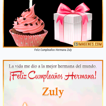
Feliz Cumpleaños Hermana Zuly