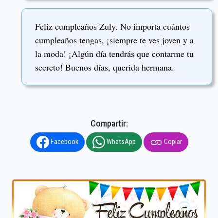
Feliz cumpleaños Zuly. No importa cuántos
cumpleaños tengas, ¡siempre te ves joven y a
la moda! ¡Algún día tendrás que contarme tu
secreto! Buenos días, querida hermana.
Compartir:
Facebook
WhatsApp
Copiar