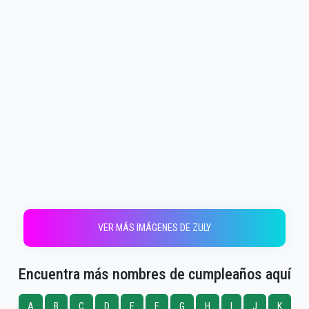
VER MÁS IMÁGENES DE ZULY
Encuentra más nombres de cumpleaños aquí
A
B
C
D
E
F
G
H
I
J
K