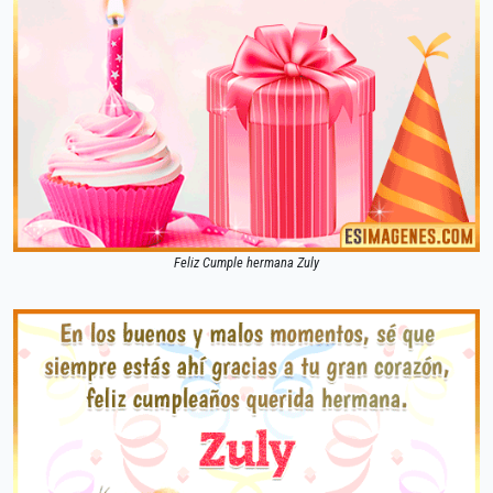
Feliz Cumple hermana Zuly