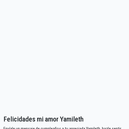
Felicidades mi amor Yamileth
Envíale un mensaje de cumpleaños a tu apreciada Yamileth, hazle sentir