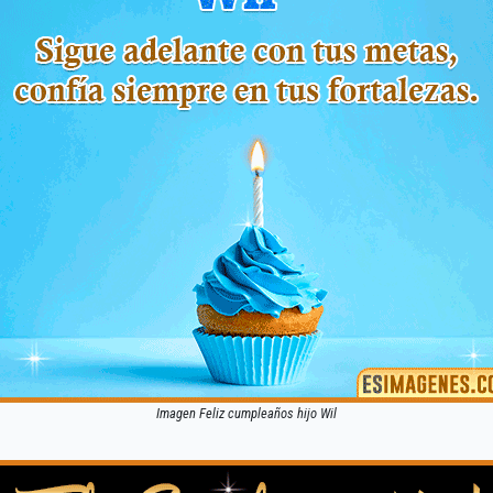
Imagen Feliz cumpleaños hijo Wil