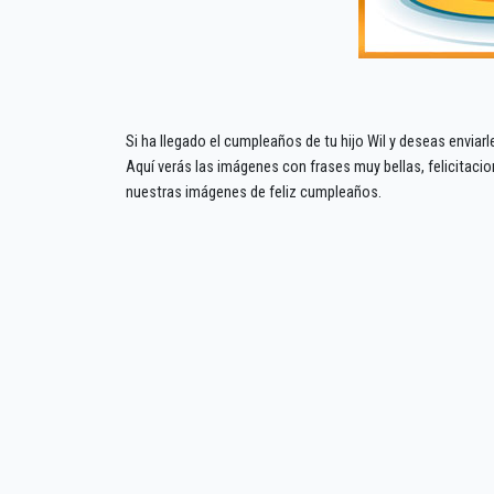
Si ha llegado el cumpleaños de tu hijo Wil y deseas enviar
Aquí verás las imágenes con frases muy bellas, felicitacio
nuestras imágenes de feliz cumpleaños.