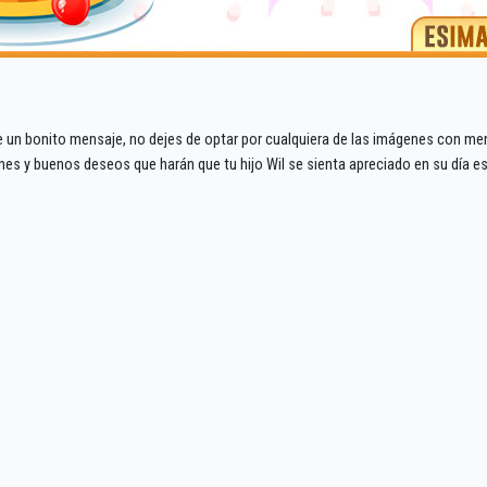
le un bonito mensaje, no dejes de optar por cualquiera de las imágenes con men
nes y buenos deseos que harán que tu hijo Wil se sienta apreciado en su día es