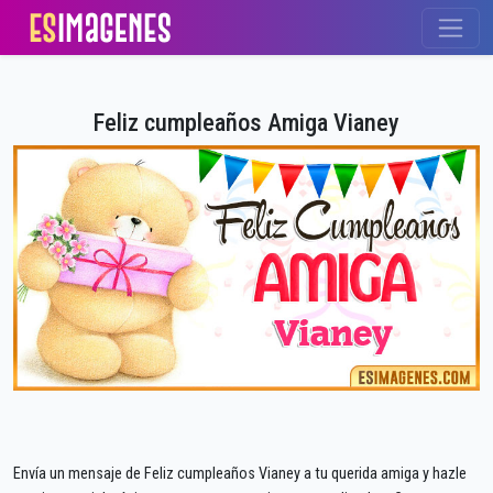
Feliz cumpleaños Amiga Vianey
Envía un mensaje de Feliz cumpleaños Vianey a tu querida amiga y hazle