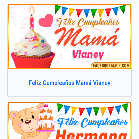
Feliz Cumpleaños Mamá Vianey