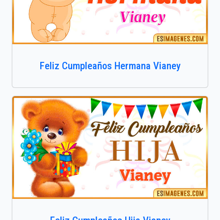
Feliz Cumpleaños Hermana Vianey