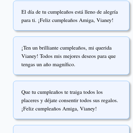
El día de tu cumpleaños está lleno de alegría
para ti. ¡Feliz cumpleaños Amiga, Vianey!
¡Ten un brilliante cumpleaños, mi querida
Vianey! Todos mis mejores deseos para que
tengas un año magnífico.
Que tu cumpleaños te traiga todos los
placeres y déjate consentir todos sus regalos.
¡Feliz cumpleaños Amiga, Vianey!