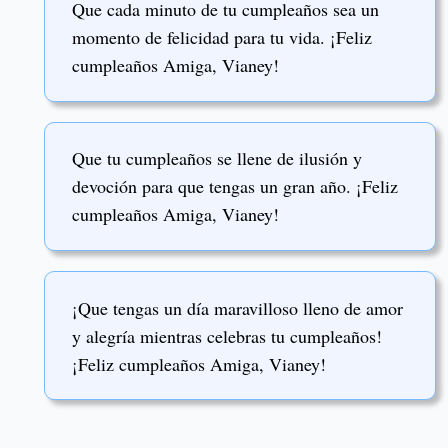
Que cada minuto de tu cumpleaños sea un
momento de felicidad para tu vida. ¡Feliz
cumpleaños Amiga, Vianey!
Que tu cumpleaños se llene de ilusión y
devoción para que tengas un gran año. ¡Feliz
cumpleaños Amiga, Vianey!
¡Que tengas un día maravilloso lleno de amor
y alegría mientras celebras tu cumpleaños!
¡Feliz cumpleaños Amiga, Vianey!