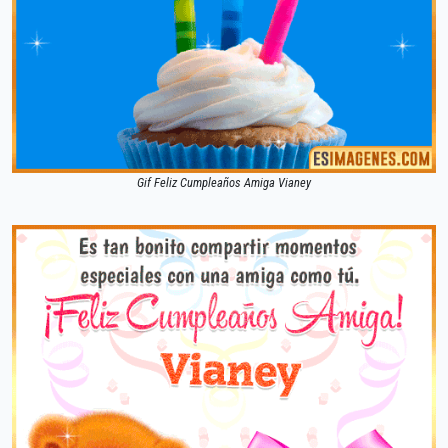
Gif Feliz Cumpleaños Amiga Vianey