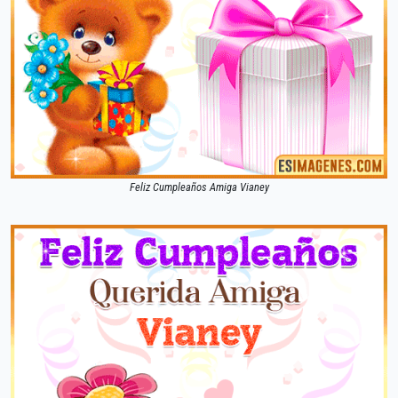
Feliz Cumpleaños Amiga Vianey