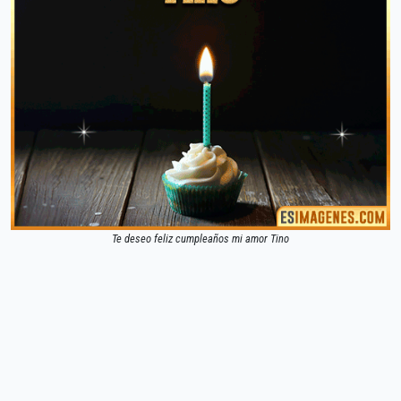
Te deseo feliz cumpleaños mi amor Tino