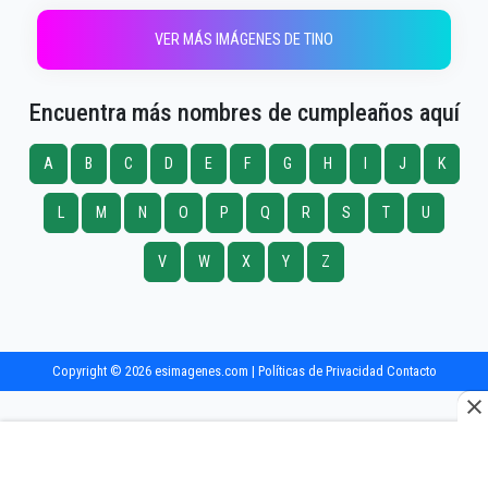
VER MÁS IMÁGENES DE TINO
Encuentra más nombres de cumpleaños aquí
A
B
C
D
E
F
G
H
I
J
K
L
M
N
O
P
Q
R
S
T
U
V
W
X
Y
Z
Copyright © 2026 esimagenes.com |
Políticas de Privacidad
Contacto