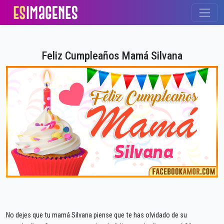
Feliz Cumpleaños Mamá Silvana
No dejes que tu mamá Silvana piense que te has olvidado de su