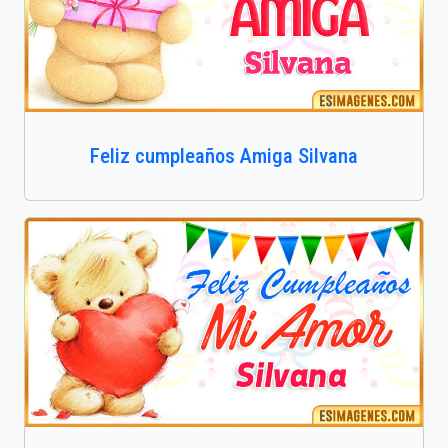
Feliz cumpleaños Amiga Silvana