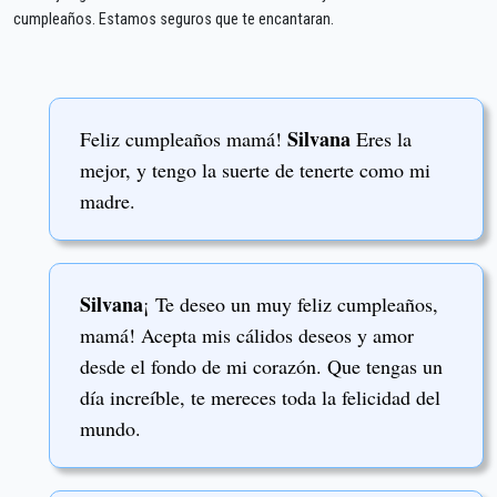
cumpleaños. Estamos seguros que te encantaran.
Silvana
Feliz cumpleaños mamá!
Eres la
mejor, y tengo la suerte de tenerte como mi
madre.
Silvana
¡ Te deseo un muy feliz cumpleaños,
mamá! Acepta mis cálidos deseos y amor
desde el fondo de mi corazón. Que tengas un
día increíble, te mereces toda la felicidad del
mundo.