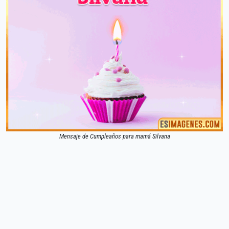
Mensaje de Cumpleaños para mamá Silvana