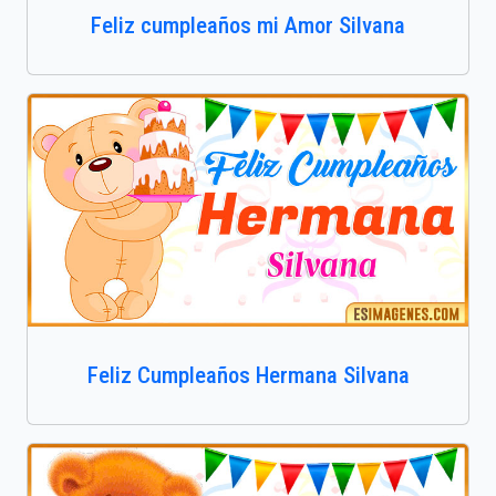
Feliz cumpleaños mi Amor Silvana
Feliz Cumpleaños Hermana Silvana