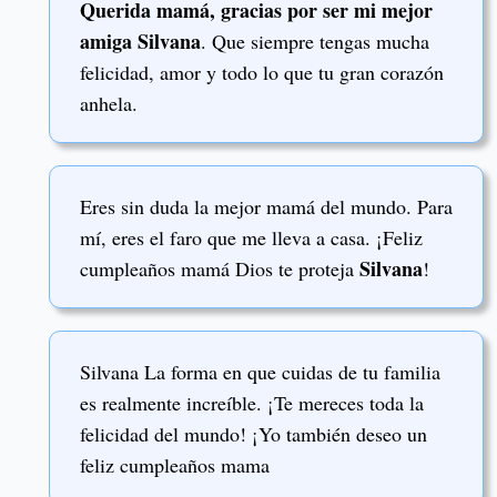
Querida mamá, gracias por ser mi mejor
amiga Silvana
. Que siempre tengas mucha
felicidad, amor y todo lo que tu gran corazón
anhela.
Eres sin duda la mejor mamá del mundo. Para
mí, eres el faro que me lleva a casa. ¡Feliz
Silvana
cumpleaños mamá Dios te proteja
!
Silvana La forma en que cuidas de tu familia
es realmente increíble. ¡Te mereces toda la
felicidad del mundo! ¡Yo también deseo un
feliz cumpleaños mama