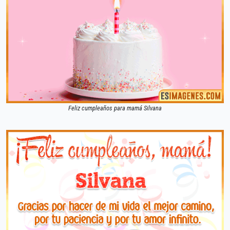
Feliz cumpleaños para mamá Silvana