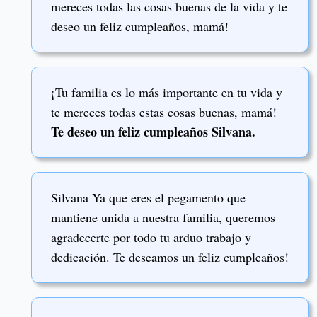
mereces todas las cosas buenas de la vida y te
deseo un feliz cumpleaños, mamá!
¡Tu familia es lo más importante en tu vida y
te mereces todas estas cosas buenas, mamá!
Te deseo un feliz cumpleaños Silvana.
Silvana Ya que eres el pegamento que
mantiene unida a nuestra familia, queremos
agradecerte por todo tu arduo trabajo y
dedicación. Te deseamos un feliz cumpleaños!