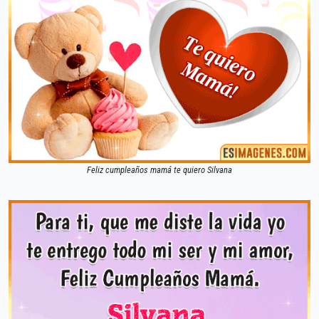
Feliz cumpleaños mamá te quiero Silvana