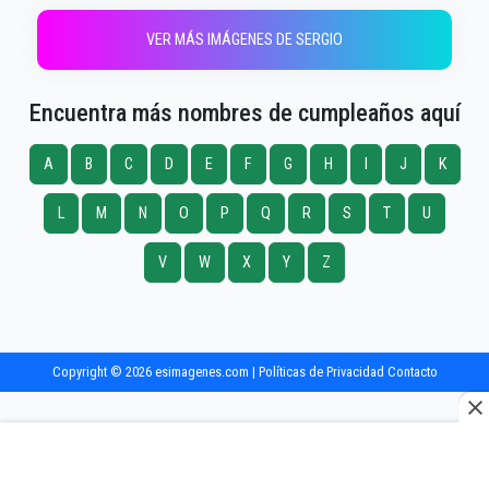
VER MÁS IMÁGENES DE SERGIO
Encuentra más nombres de cumpleaños aquí
A
B
C
D
E
F
G
H
I
J
K
L
M
N
O
P
Q
R
S
T
U
V
W
X
Y
Z
Copyright © 2026 esimagenes.com |
Políticas de Privacidad
Contacto