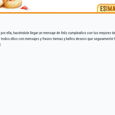
por ella, haciéndole llegar un mensaje de feliz cumpleaños con tus mejores de
todos ellos con mensajes y frases tiernas y bellos deseos que seguramente ha
.