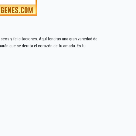
seos y felicitaciones. Aquí tendrás una gran variedad de
rán que se derrita el corazón de tu amada. Es tu