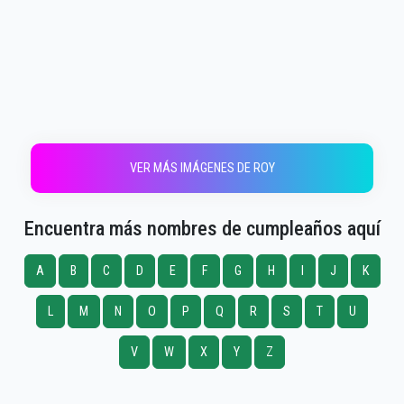
VER MÁS IMÁGENES DE ROY
Encuentra más nombres de cumpleaños aquí
A
B
C
D
E
F
G
H
I
J
K
L
M
N
O
P
Q
R
S
T
U
V
W
X
Y
Z