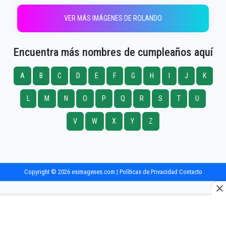
VER MÁS IMÁGENES DE ROLANDO
Encuentra más nombres de cumpleaños aquí
A
B
C
D
E
F
G
H
I
J
K
L
M
N
O
P
Q
R
S
T
U
V
W
X
Y
Z
Copyright © 2026 esimagenes.com |
Políticas de Privacidad
Contacto