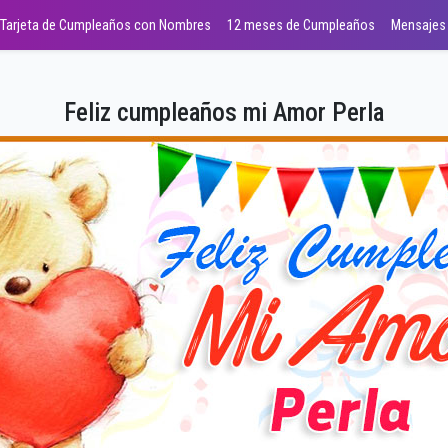
Tarjeta de Cumpleaños con Nombres
12 meses de Cumpleaños
Mensajes
Feliz cumpleaños mi Amor Perla