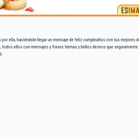
 por ella, haciéndole llegar un mensaje de feliz cumpleaños con tus mejores de
 todos ellos con mensajes y frases tiernas y bellos deseos que seguramente h
l.