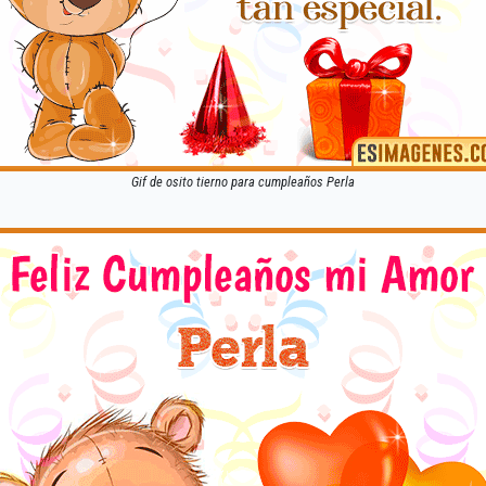
Gif de osito tierno para cumpleaños Perla