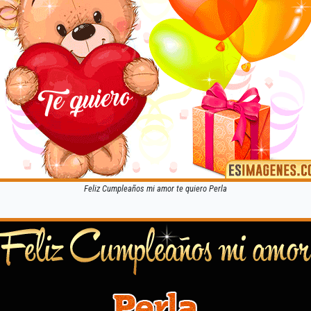
Feliz Cumpleaños mi amor te quiero Perla