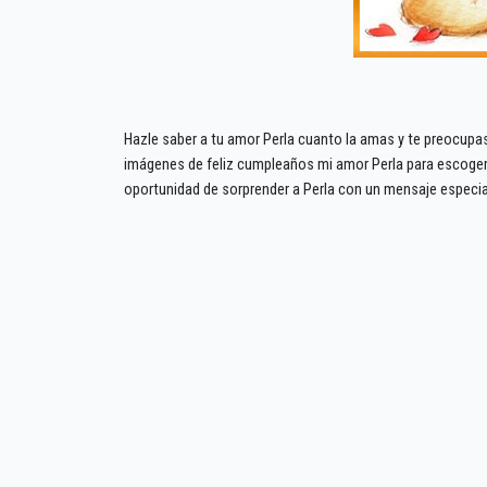
Hazle saber a tu amor Perla cuanto la amas y te preocupas
imágenes de feliz cumpleaños mi amor Perla para escoger,
oportunidad de sorprender a Perla con un mensaje especia