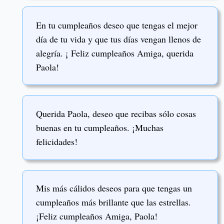
En tu cumpleaños deseo que tengas el mejor
día de tu vida y que tus días vengan llenos de
alegría. ¡ Feliz cumpleaños Amiga, querida
Paola!
Querida Paola, deseo que recibas sólo cosas
buenas en tu cumpleaños. ¡Muchas
felicidades!
Mis más cálidos deseos para que tengas un
cumpleaños más brillante que las estrellas.
¡Feliz cumpleaños Amiga, Paola!