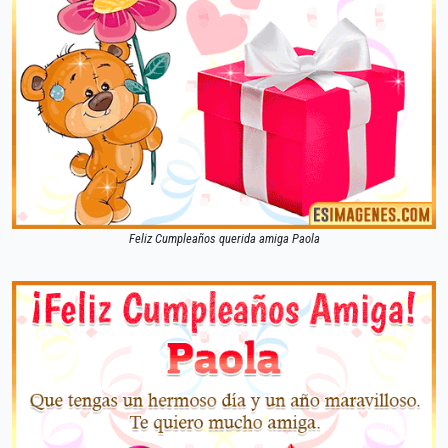
Feliz Cumpleaños querida amiga Paola