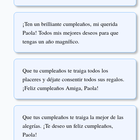
¡Ten un brilliante cumpleaños, mi querida
Paola! Todos mis mejores deseos para que
tengas un año magnífico.
Que tu cumpleaños te traiga todos los
placeres y déjate consentir todos sus regalos.
¡Feliz cumpleaños Amiga, Paola!
Que tus cumpleaños te traiga la mejor de las
alegrías. ¡Te deseo un feliz cumpleaños,
Paola!