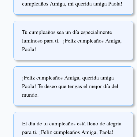
cumpleaños Amiga, mi querida amiga Paola!
Tu cumpleaños sea un día especialmente
luminoso para ti. ¡Feliz cumpleaños Amiga,
Paola!
¡Feliz cumpleaños Amiga, querida amiga
Paola! Te deseo que tengas el mejor día del
mundo.
El día de tu cumpleaños está lleno de alegría
para ti. ¡Feliz cumpleaños Amiga, Paola!