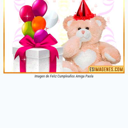
Imagen de Feliz Cumpleaños Amiga Paola