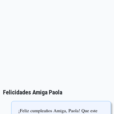
Felicidades Amiga Paola
¡Feliz cumpleaños Amiga, Paola! Que este