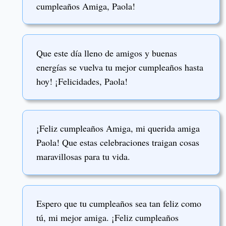
cumpleaños Amiga, Paola!
Que este día lleno de amigos y buenas
energías se vuelva tu mejor cumpleaños hasta
hoy! ¡Felicidades, Paola!
¡Feliz cumpleaños Amiga, mi querida amiga
Paola! Que estas celebraciones traigan cosas
maravillosas para tu vida.
Espero que tu cumpleaños sea tan feliz como
tú, mi mejor amiga. ¡Feliz cumpleaños