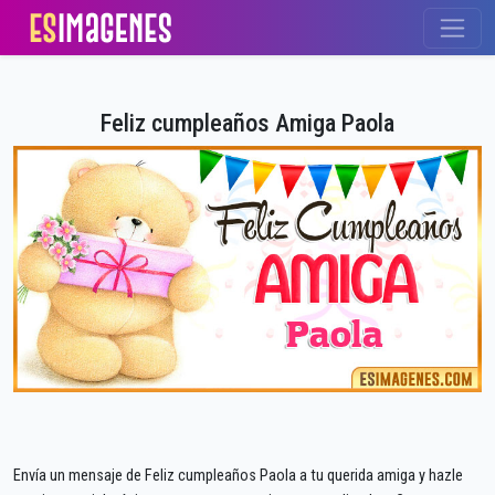
Feliz cumpleaños Amiga Paola
Envía un mensaje de Feliz cumpleaños Paola a tu querida amiga y hazle