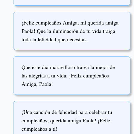
¡Feliz cumpleaños Amiga, mi querida amiga
Paola! Que la iluminación de tu vida traiga
toda la felicidad que necesitas.
Que este día maravilloso traiga la mejor de
las alegrías a tu vida. ¡Feliz cumpleaños
Amiga, Paola!
¡Una canción de felicidad para celebrar tu
cumpleaños, querida amiga Paola! ¡Feliz
cumpleaños a ti!