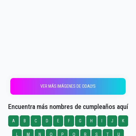
VER MÁS IMÁGENES DE ODALYS
Encuentra más nombres de cumpleaños aquí
A
B
C
D
E
F
G
H
I
J
K
L
M
N
O
P
Q
R
S
T
U