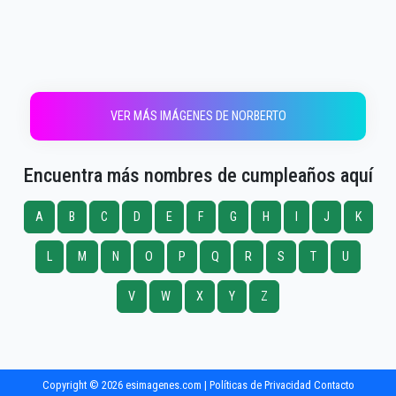
VER MÁS IMÁGENES DE NORBERTO
Encuentra más nombres de cumpleaños aquí
A
B
C
D
E
F
G
H
I
J
K
L
M
N
O
P
Q
R
S
T
U
V
W
X
Y
Z
Copyright © 2026 esimagenes.com |
Políticas de Privacidad
Contacto