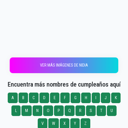
VER MÁS IMÁGENES DE NIDIA
Encuentra más nombres de cumpleaños aquí
A
B
C
D
E
F
G
H
I
J
K
L
M
N
O
P
Q
R
S
T
U
V
W
X
Y
Z