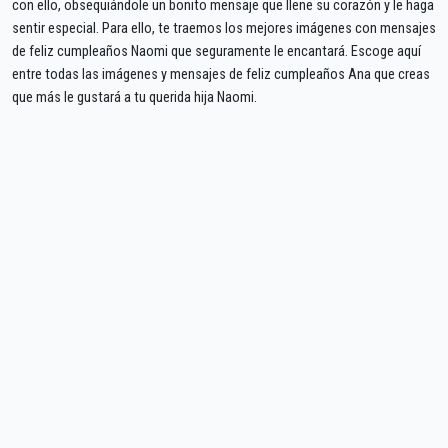
con ello, obsequiándole un bonito mensaje que llene su corazón y le haga
sentir especial. Para ello, te traemos los mejores imágenes con mensajes
de feliz cumpleaños Naomi que seguramente le encantará. Escoge aquí
entre todas las imágenes y mensajes de feliz cumpleaños Ana que creas
que más le gustará a tu querida hija Naomi.