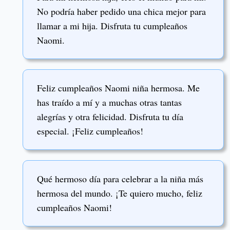
No podría haber pedido una chica mejor para
llamar a mi hija. Disfruta tu cumpleaños
Naomi.
Feliz cumpleaños Naomi niña hermosa. Me
has traído a mí y a muchas otras tantas
alegrías y otra felicidad. Disfruta tu día
especial. ¡Feliz cumpleaños!
Qué hermoso día para celebrar a la niña más
hermosa del mundo. ¡Te quiero mucho, feliz
cumpleaños Naomi!