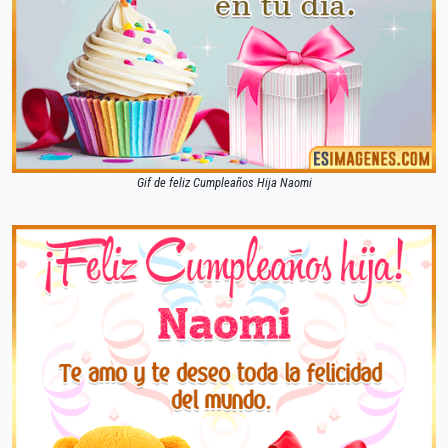
Gif de feliz Cumpleaños Hija Naomi