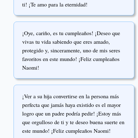
ti! ¡Te amo para la eternidad!
¡Oye, cariño, es tu cumpleaños! ¡Deseo que
vivas tu vida sabiendo que eres amado,
protegido y, sinceramente, uno de mis seres
favoritos en este mundo! ¡Feliz cumpleaños
Naomi!
¡Ver a su hija convertirse en la persona más
perfecta que jamás haya existido es el mayor
logro que un padre podría pedir! ¡Estoy más
que orgulloso de ti y te deseo buena suerte en
este mundo! ¡Feliz cumpleaños Naomi!