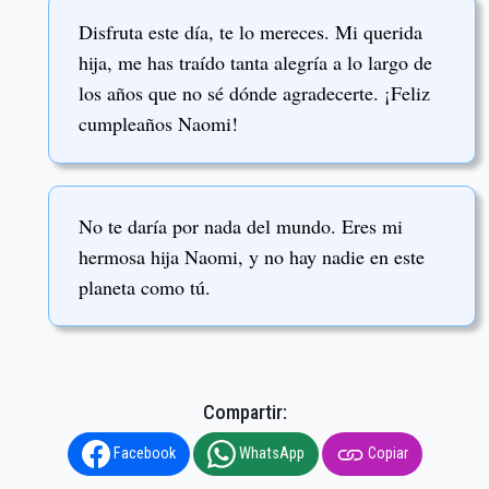
Disfruta este día, te lo mereces. Mi querida
hija, me has traído tanta alegría a lo largo de
los años que no sé dónde agradecerte. ¡Feliz
cumpleaños Naomi!
No te daría por nada del mundo. Eres mi
hermosa hija Naomi, y no hay nadie en este
planeta como tú.
Compartir:
Facebook
WhatsApp
Copiar