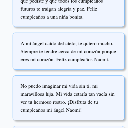
que pediste y que todos los cumpleaños
futuros te traigan alegría y paz. Feliz
cumpleaños a una niña bonita.
A mi ángel caído del cielo, te quiero mucho.
Siempre te tendré cerca de mi corazón porque
eres mi corazón. Feliz cumpleaños Naomi.
No puedo imaginar mi vida sin ti, mi
maravillosa hija. Mi vida estaría tan vacía sin
ver tu hermoso rostro. ¡Disfruta de tu
cumpleaños mi ángel Naomi!