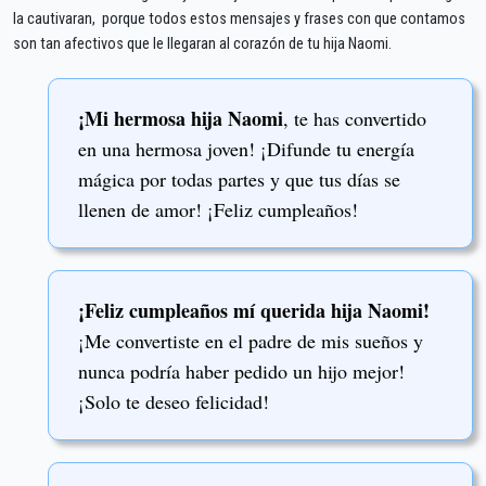
la cautivaran, porque todos estos mensajes y frases con que contamos
son tan afectivos que le llegaran al corazón de tu hija Naomi.
¡Mi hermosa hija Naomi
, te has convertido
en una hermosa joven! ¡Difunde tu energía
mágica por todas partes y que tus días se
llenen de amor! ¡Feliz cumpleaños!
¡Feliz cumpleaños mí querida hija Naomi!
¡Me convertiste en el padre de mis sueños y
nunca podría haber pedido un hijo mejor!
¡Solo te deseo felicidad!