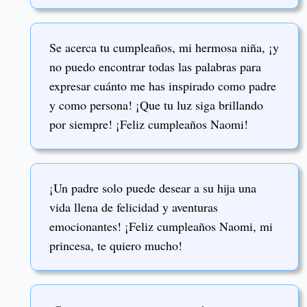
Se acerca tu cumpleaños, mi hermosa niña, ¡y
no puedo encontrar todas las palabras para
expresar cuánto me has inspirado como padre
y como persona! ¡Que tu luz siga brillando
por siempre! ¡Feliz cumpleaños Naomi!
¡Un padre solo puede desear a su hija una
vida llena de felicidad y aventuras
emocionantes! ¡Feliz cumpleaños Naomi, mi
princesa, te quiero mucho!