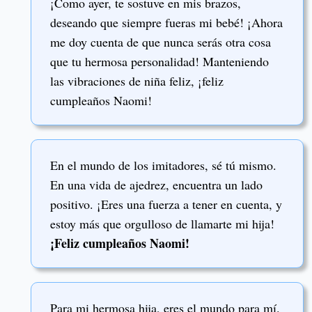
¡Como ayer, te sostuve en mis brazos,
deseando que siempre fueras mi bebé! ¡Ahora
me doy cuenta de que nunca serás otra cosa
que tu hermosa personalidad! Manteniendo
las vibraciones de niña feliz, ¡feliz
cumpleaños Naomi!
En el mundo de los imitadores, sé tú mismo.
En una vida de ajedrez, encuentra un lado
positivo. ¡Eres una fuerza a tener en cuenta, y
estoy más que orgulloso de llamarte mi hija!
¡Feliz cumpleaños Naomi!
Para mi hermosa hija, eres el mundo para mí.