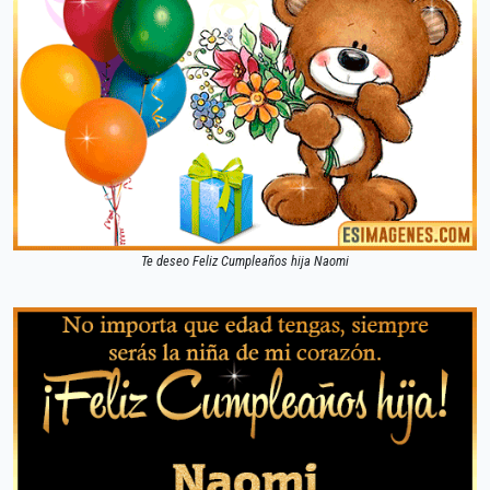
Te deseo Feliz Cumpleaños hija Naomi