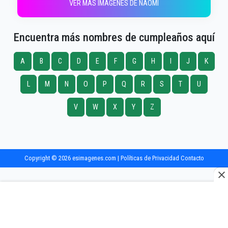
VER MÁS IMÁGENES DE NAOMI
Encuentra más nombres de cumpleaños aquí
A
B
C
D
E
F
G
H
I
J
K
L
M
N
O
P
Q
R
S
T
U
V
W
X
Y
Z
Copyright © 2026 esimagenes.com |
Políticas de Privacidad
Contacto