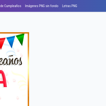
 de Cumpleaños
Imágenes PNG sin fondo
Letras PNG