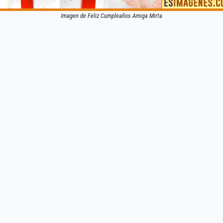
Imagen de Feliz Cumpleaños Amiga Mirta