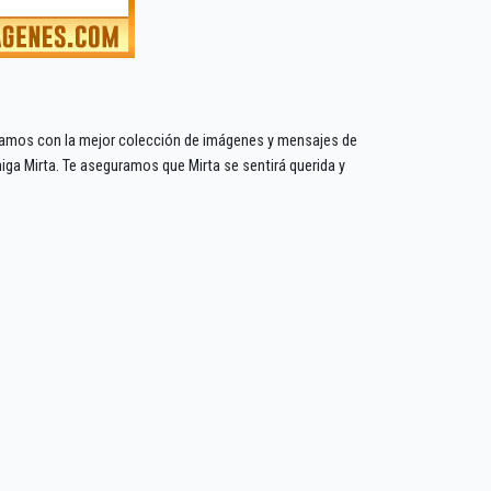
ntamos con la mejor colección de imágenes y mensajes de
ga Mirta. Te aseguramos que Mirta se sentirá querida y