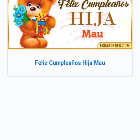
Feliz Cumpleaños Hija Mau