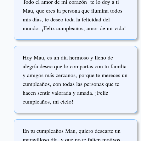
Todo el amor de mi corazón te lo doy a ti
Mau, que eres la persona que ilumina todos
mis días, te deseo toda la felicidad del
mundo. ¡Feliz cumpleaños, amor de mi vida!
Hoy Mau, es un día hermoso y lleno de
alegría deseo que lo compartas con tu familia
y amigos más cercanos, porque te mereces un
cumpleaños, con todas las personas que te
hacen sentir valorada y amada. ¡Feliz
cumpleaños, mi cielo!
En tu cumpleaños Mau, quiero desearte un
maravilloso día, y que no te falten motivos