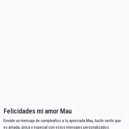
Felicidades mi amor Mau
Envíale un mensaje de cumpleaños a tu apreciada Mau, hazle sentir que
es amada, única y especial con estos mensajes personalizados.