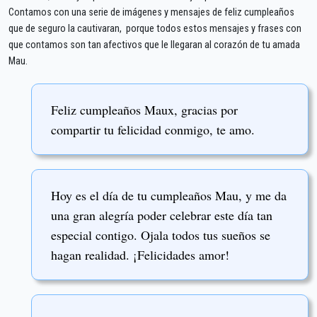
Contamos con una serie de imágenes y mensajes de feliz cumpleaños
que de seguro la cautivaran, porque todos estos mensajes y frases con
que contamos son tan afectivos que le llegaran al corazón de tu amada
Mau.
Feliz cumpleaños Maux, gracias por
compartir tu felicidad conmigo, te amo.
Hoy es el día de tu cumpleaños Mau, y me da
una gran alegría poder celebrar este día tan
especial contigo. Ojala todos tus sueños se
hagan realidad. ¡Felicidades amor!