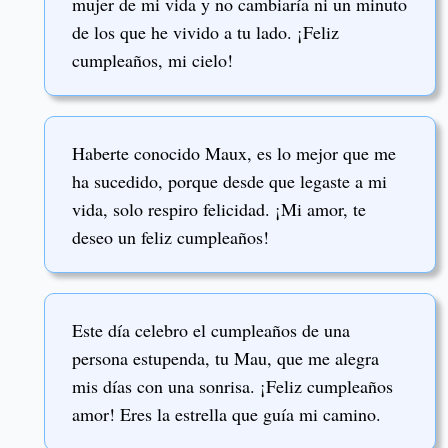
mujer de mi vida y no cambiaría ni un minuto
de los que he vivido a tu lado. ¡Feliz
cumpleaños, mi cielo!
Haberte conocido Maux, es lo mejor que me
ha sucedido, porque desde que legaste a mi
vida, solo respiro felicidad. ¡Mi amor, te
deseo un feliz cumpleaños!
Este día celebro el cumpleaños de una
persona estupenda, tu Mau, que me alegra
mis días con una sonrisa. ¡Feliz cumpleaños
amor! Eres la estrella que guía mi camino.