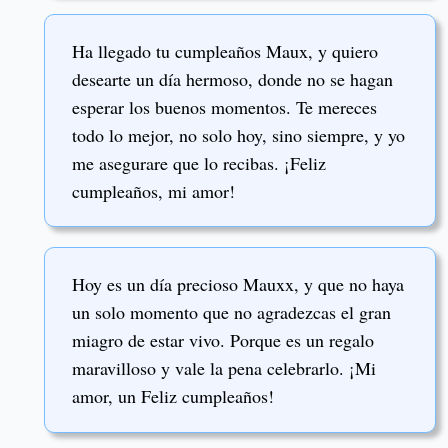
Ha llegado tu cumpleaños Maux, y quiero
desearte un día hermoso, donde no se hagan
esperar los buenos momentos. Te mereces
todo lo mejor, no solo hoy, sino siempre, y yo
me asegurare que lo recibas. ¡Feliz
cumpleaños, mi amor!
Hoy es un día precioso Mauxx, y que no haya
un solo momento que no agradezcas el gran
miagro de estar vivo. Porque es un regalo
maravilloso y vale la pena celebrarlo. ¡Mi
amor, un Feliz cumpleaños!