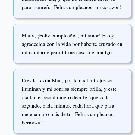
para sonreír. ¡Feliz cumpleaños, mi corazón!
Maux, ¡Feliz cumpleaños, mi amor! Estoy
agradecida con la vida por haberte cruzado en
mi camino y permitirme casarme contigo.
Eres la razón Mau, por la cual mi ojos se
iluminan y mi sonrisa siempre brilla, y este
día tan especial quiero decirte que cada
segundo, cada minuto, cada hora que pasa,
me enamoro más de ti. ¡Feliz cumpleaños,
hermosa!