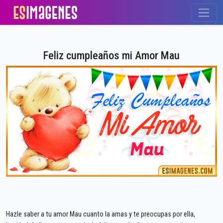
Feliz cumpleaños mi Amor Mau
Hazle saber a tu amor Mau cuanto la amas y te preocupas por ella,