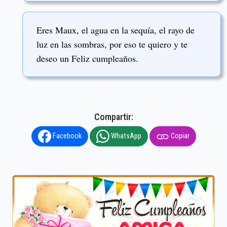
Eres Maux, el agua en la sequía, el rayo de
luz en las sombras, por eso te quiero y te
deseo un Feliz cumpleaños.
Compartir:
Facebook
WhatsApp
Copiar