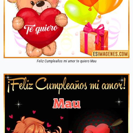
Feliz Cumpleaños mi amor te quiero Mau