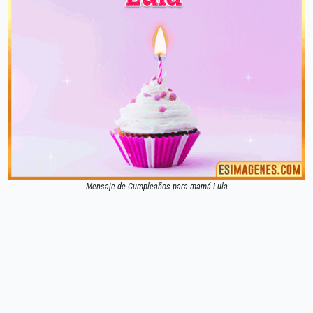
Mensaje de Cumpleaños para mamá Lula