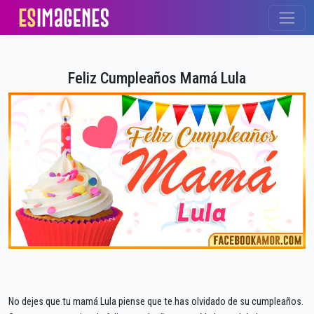
Feliz Cumpleaños Mamá Lula
No dejes que tu mamá Lula piense que te has olvidado de su cumpleaños.