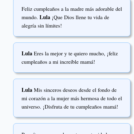
Feliz cumpleaños a la madre más adorable del
Lula
mundo.
¡Que Dios llene tu vida de
alegría sin límites!
Lula
Eres la mejor y te quiero mucho, ¡feliz
cumpleaños a mi increíble mamá!
Lula
Mis sinceros deseos desde el fondo de
mi corazón a la mujer más hermosa de todo el
universo. ¡Disfruta de tu cumpleaños mamá!