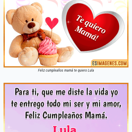
Feliz cumpleaños mamá te quiero Lula