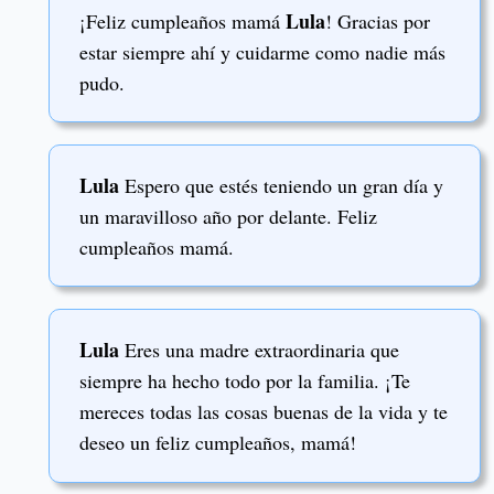
Lula
¡Feliz cumpleaños mamá
! Gracias por
estar siempre ahí y cuidarme como nadie más
pudo.
Lula
Espero que estés teniendo un gran día y
un maravilloso año por delante. Feliz
cumpleaños mamá.
Lula
Eres una madre extraordinaria que
siempre ha hecho todo por la familia. ¡Te
mereces todas las cosas buenas de la vida y te
deseo un feliz cumpleaños, mamá!