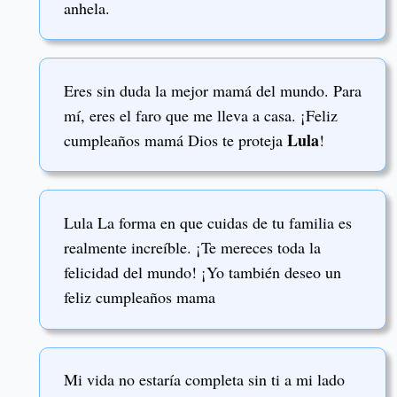
anhela.
Eres sin duda la mejor mamá del mundo. Para
mí, eres el faro que me lleva a casa. ¡Feliz
Lula
cumpleaños mamá Dios te proteja
!
Lula La forma en que cuidas de tu familia es
realmente increíble. ¡Te mereces toda la
felicidad del mundo! ¡Yo también deseo un
feliz cumpleaños mama
Mi vida no estaría completa sin ti a mi lado