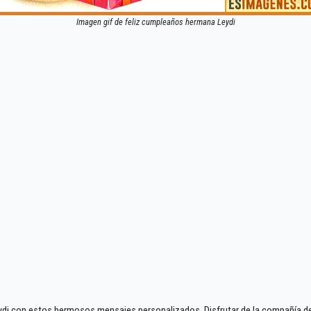
Imagen gif de feliz cumpleaños hermana Leydi
i con estos hermosos mensajes personalizados. Disfrutar de la compañía de tu