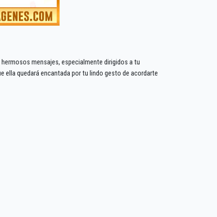
on hermosos mensajes, especialmente dirigidos a tu
 ella quedará encantada por tu lindo gesto de acordarte