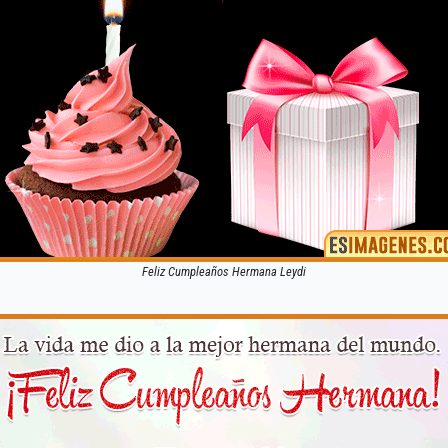
Feliz Cumpleaños Hermana Leydi