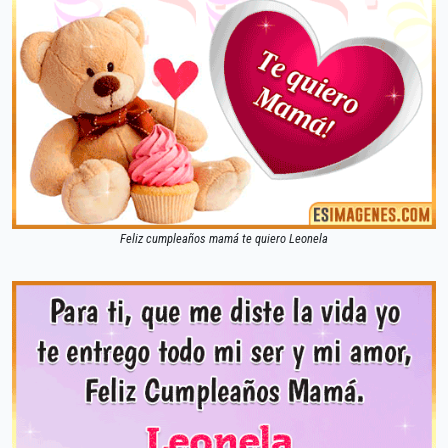
Feliz cumpleaños mamá te quiero Leonela