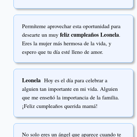
Permíteme aprovechar esta oportunidad para
feliz cumpleaños Leonela
desearte un muy
.
Eres la mujer más hermosa de la vida, y
espero que tu día esté lleno de amor.
Leonela
Hoy es el día para celebrar a
alguien tan importante en mi vida. Alguien
que me enseñó la importancia de la familia.
¡Feliz cumpleaños querida mamá!
No solo eres un ángel que aparece cuando te