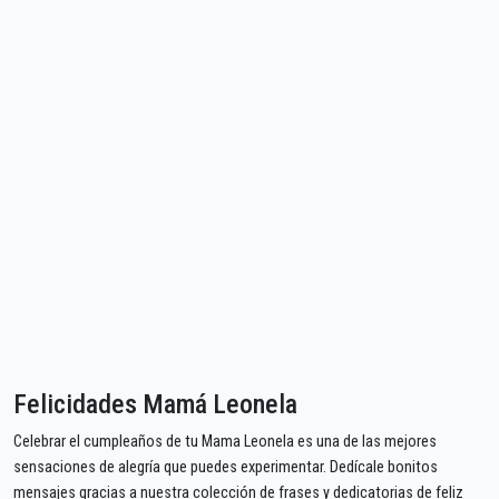
Felicidades Mamá Leonela
Celebrar el cumpleaños de tu Mama Leonela es una de las mejores
sensaciones de alegría que puedes experimentar. Dedícale bonitos
mensajes gracias a nuestra colección de frases y dedicatorias de feliz