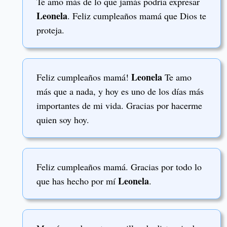
Te amo más de lo que jamás podría expresar
Leonela
. Feliz cumpleaños mamá que Dios te
proteja.
Leonela
Feliz cumpleaños mamá!
Te amo
más que a nada, y hoy es uno de los días más
importantes de mi vida. Gracias por hacerme
quien soy hoy.
Feliz cumpleaños mamá. Gracias por todo lo
Leonela
que has hecho por mí
.