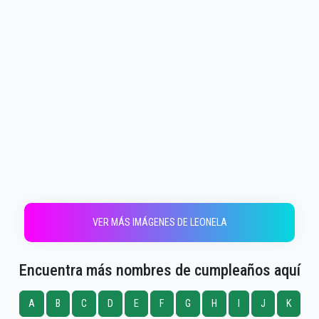
VER MÁS IMÁGENES DE LEONELA
Encuentra más nombres de cumpleaños aquí
A
B
C
D
E
F
G
H
I
J
K