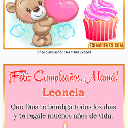
Gif de cumpleaños para mamá Leonela