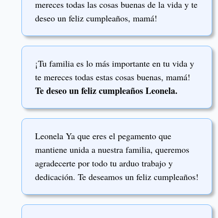
mereces todas las cosas buenas de la vida y te
deseo un feliz cumpleaños, mamá!
¡Tu familia es lo más importante en tu vida y
te mereces todas estas cosas buenas, mamá!
Te deseo un feliz cumpleaños Leonela.
Leonela Ya que eres el pegamento que
mantiene unida a nuestra familia, queremos
agradecerte por todo tu arduo trabajo y
dedicación. Te deseamos un feliz cumpleaños!