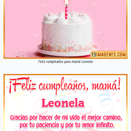
Feliz cumpleaños para mamá Leonela