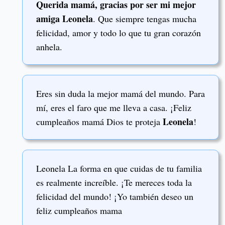
Querida mamá, gracias por ser mi mejor
amiga Leonela
. Que siempre tengas mucha
felicidad, amor y todo lo que tu gran corazón
anhela.
Eres sin duda la mejor mamá del mundo. Para
mí, eres el faro que me lleva a casa. ¡Feliz
Leonela
cumpleaños mamá Dios te proteja
!
Leonela La forma en que cuidas de tu familia
es realmente increíble. ¡Te mereces toda la
felicidad del mundo! ¡Yo también deseo un
feliz cumpleaños mama