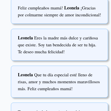
Leonela
Feliz cumpleaños mamá!
¡Gracias
por colmarme siempre de amor incondicional!
Leonela
Eres la madre más dulce y cariñosa
que existe. Soy tan bendecida de ser tu hija.
Te deseo mucha felicidad!
Leonela
Que tu día especial esté lleno de
risas, amor y muchos momentos maravillosos
más. Feliz cumpleaños mamá!