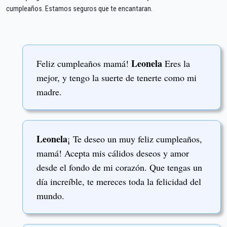
cumpleaños. Estamos seguros que te encantaran.
Leonela
Feliz cumpleaños mamá!
Eres la
mejor, y tengo la suerte de tenerte como mi
madre.
Leonela
¡ Te deseo un muy feliz cumpleaños,
mamá! Acepta mis cálidos deseos y amor
desde el fondo de mi corazón. Que tengas un
día increíble, te mereces toda la felicidad del
mundo.