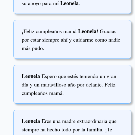
Leonela
su apoyo para mí
.
Leonela
¡Feliz cumpleaños mamá
! Gracias
por estar siempre ahí y cuidarme como nadie
más pudo.
Leonela
Espero que estés teniendo un gran
día y un maravilloso año por delante. Feliz
cumpleaños mamá.
Leonela
Eres una madre extraordinaria que
siempre ha hecho todo por la familia. ¡Te