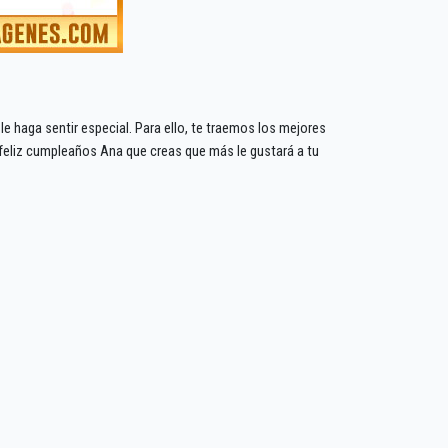
e haga sentir especial. Para ello, te traemos los mejores
eliz cumpleaños Ana que creas que más le gustará a tu