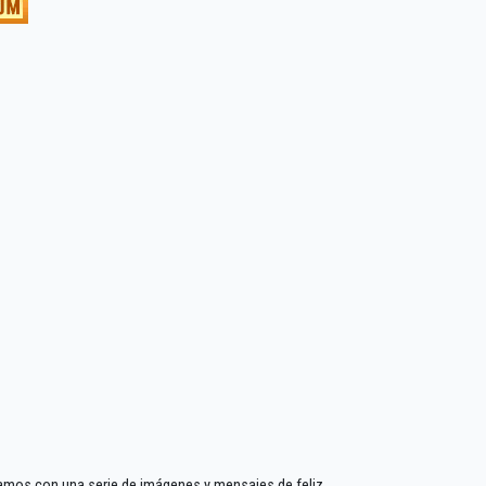
tamos con una serie de imágenes y mensajes de feliz