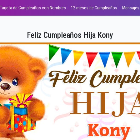
Tarjeta de Cumpleaños con Nombres
12 meses de Cumpleaños
Mensajes
Feliz Cumpleaños Hija Kony