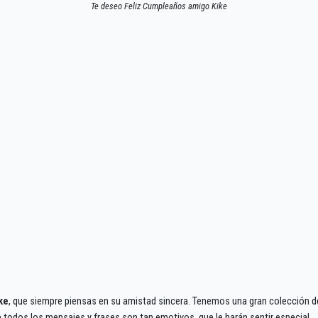
Te deseo Feliz Cumpleaños amigo Kike
ke
, que siempre piensas en su amistad sincera. Tenemos una gran colección 
todos los mensajes y frases son tan emotivos, que le harán sentir especial.