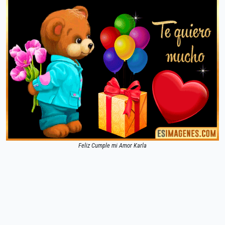
Feliz Cumple mi Amor Karla