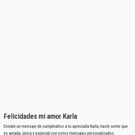
Felicidades mi amor Karla
Envíale un mensaje de cumpleaños a tu apreciada Karla, hazle sentir que
es amada, única y especial con estos mensajes personalizados.