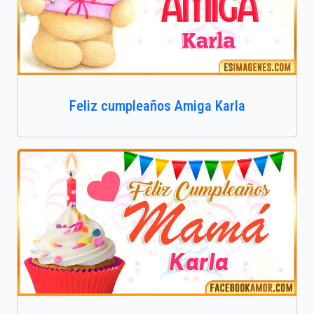
Feliz cumpleaños Amiga Karla