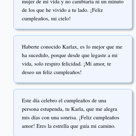
mujer de mi vida y no cambiaría ni un minuto
de los que he vivido a tu lado. ¡Feliz
cumpleaños, mi cielo!
Haberte conocido Karlax, es lo mejor que me
ha sucedido, porque desde que legaste a mi
vida, solo respiro felicidad. ¡Mi amor, te
deseo un feliz cumpleaños!
Este día celebro el cumpleaños de una
persona estupenda, tu Karla, que me alegra
mis días con una sonrisa. ¡Feliz cumpleaños
amor! Eres la estrella que guía mi camino.