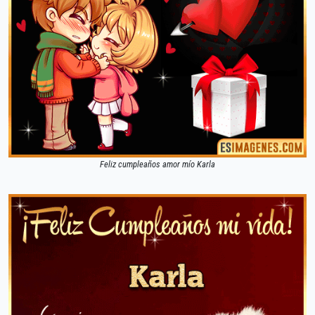
Feliz cumpleaños amor mío Karla