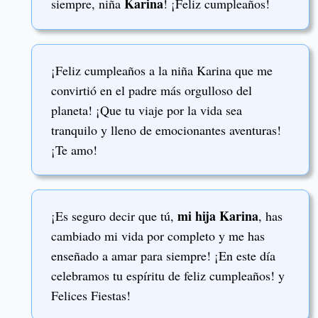
Karina
siempre, niña
! ¡Feliz cumpleaños!
¡Feliz cumpleaños a la niña Karina que me
convirtió en el padre más orgulloso del
planeta! ¡Que tu viaje por la vida sea
tranquilo y lleno de emocionantes aventuras!
¡Te amo!
mi hija Karina
¡Es seguro decir que tú,
, has
cambiado mi vida por completo y me has
enseñado a amar para siempre! ¡En este día
celebramos tu espíritu de feliz cumpleaños! y
Felices Fiestas!