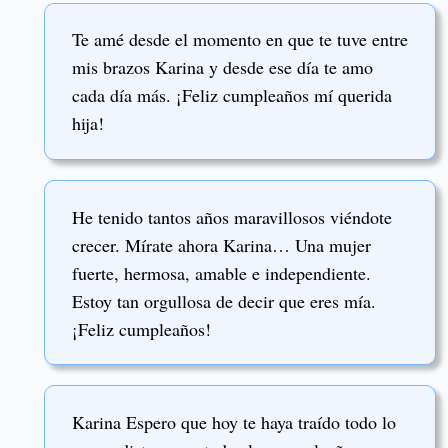
Te amé desde el momento en que te tuve entre
mis brazos Karina y desde ese día te amo
cada día más. ¡Feliz cumpleaños mí querida
hija!
He tenido tantos años maravillosos viéndote
crecer. Mírate ahora Karina… Una mujer
fuerte, hermosa, amable e independiente.
Estoy tan orgullosa de decir que eres mía.
¡Feliz cumpleaños!
Karina Espero que hoy te haya traído todo lo