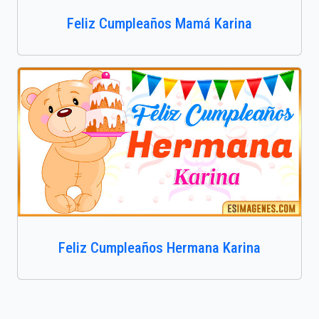
Feliz Cumpleaños Mamá Karina
Feliz Cumpleaños Hermana Karina