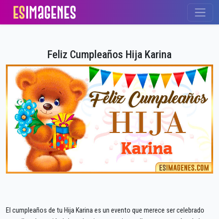
Feliz Cumpleaños Hija Karina
El cumpleaños de tu Hija Karina es un evento que merece ser celebrado