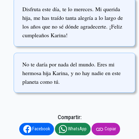
Disfruta este día, te lo mereces. Mi querida
hija, me has traído tanta alegría a lo largo de
los años que no sé dónde agradecerte. ¡Feliz
cumpleaños Karina!
No te daría por nada del mundo. Eres mi
hermosa hija Karina, y no hay nadie en este
planeta como tú.
Compartir:
Facebook
WhatsApp
Copiar