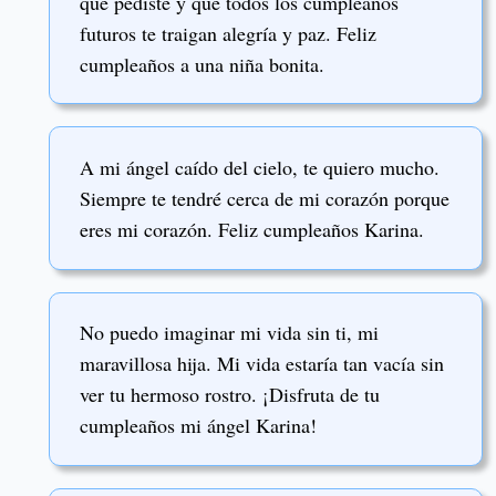
que pediste y que todos los cumpleaños
futuros te traigan alegría y paz. Feliz
cumpleaños a una niña bonita.
A mi ángel caído del cielo, te quiero mucho.
Siempre te tendré cerca de mi corazón porque
eres mi corazón. Feliz cumpleaños Karina.
No puedo imaginar mi vida sin ti, mi
maravillosa hija. Mi vida estaría tan vacía sin
ver tu hermoso rostro. ¡Disfruta de tu
cumpleaños mi ángel Karina!