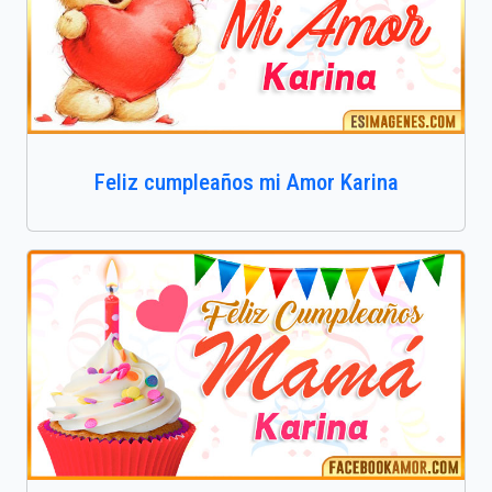
Feliz cumpleaños mi Amor Karina