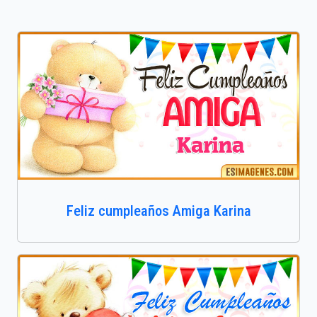
Feliz cumpleaños Amiga Karina