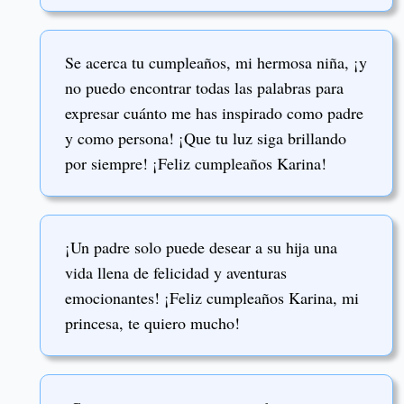
Se acerca tu cumpleaños, mi hermosa niña, ¡y
no puedo encontrar todas las palabras para
expresar cuánto me has inspirado como padre
y como persona! ¡Que tu luz siga brillando
por siempre! ¡Feliz cumpleaños Karina!
¡Un padre solo puede desear a su hija una
vida llena de felicidad y aventuras
emocionantes! ¡Feliz cumpleaños Karina, mi
princesa, te quiero mucho!