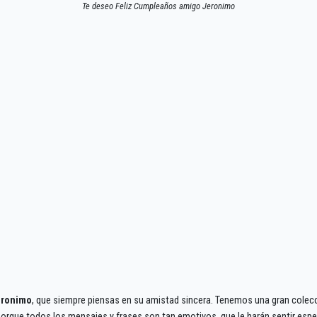
Te deseo Feliz Cumpleaños amigo Jeronimo
eronimo
, que siempre piensas en su amistad sincera. Tenemos una gran colec
rque todos los mensajes y frases son tan emotivos, que le harán sentir espec