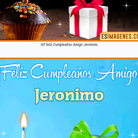
Gif feliz Cumpleaños Amigo Jeronimo