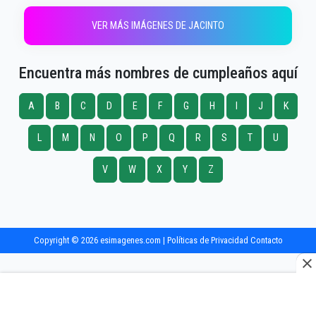
VER MÁS IMÁGENES DE JACINTO
Encuentra más nombres de cumpleaños aquí
A
B
C
D
E
F
G
H
I
J
K
L
M
N
O
P
Q
R
S
T
U
V
W
X
Y
Z
Copyright © 2026 esimagenes.com |
Políticas de Privacidad
Contacto