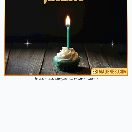
Te deseo feliz cumpleaños mi amor Jacinto