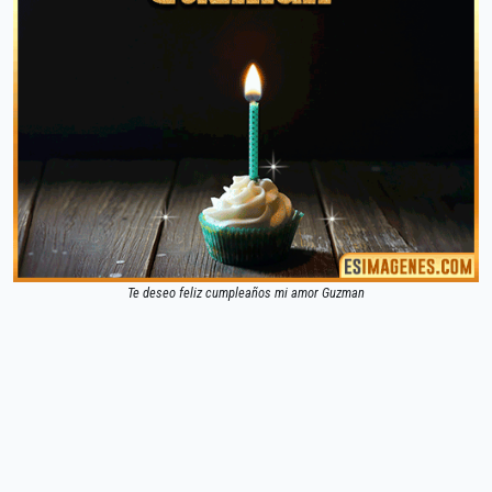
Te deseo feliz cumpleaños mi amor Guzman