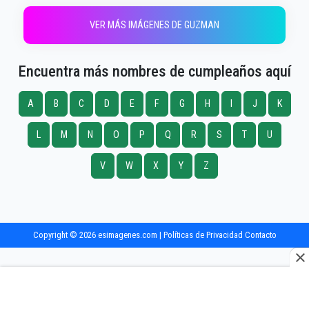
VER MÁS IMÁGENES DE GUZMAN
Encuentra más nombres de cumpleaños aquí
A
B
C
D
E
F
G
H
I
J
K
L
M
N
O
P
Q
R
S
T
U
V
W
X
Y
Z
Copyright © 2026 esimagenes.com |
Políticas de Privacidad
Contacto