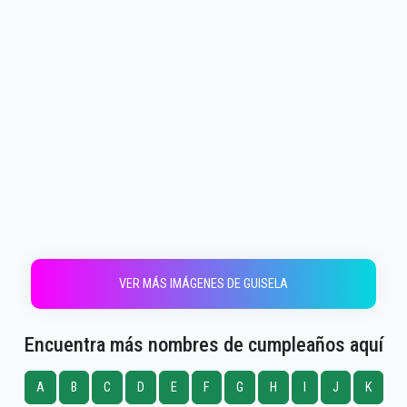
VER MÁS IMÁGENES DE GUISELA
Encuentra más nombres de cumpleaños aquí
A
B
C
D
E
F
G
H
I
J
K