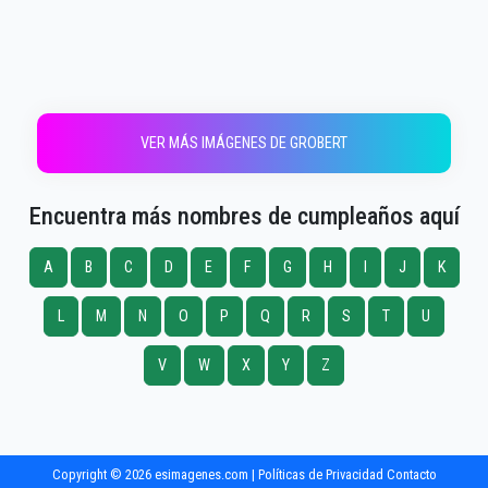
VER MÁS IMÁGENES DE GROBERT
Encuentra más nombres de cumpleaños aquí
A
B
C
D
E
F
G
H
I
J
K
L
M
N
O
P
Q
R
S
T
U
V
W
X
Y
Z
Copyright © 2026 esimagenes.com |
Políticas de Privacidad
Contacto