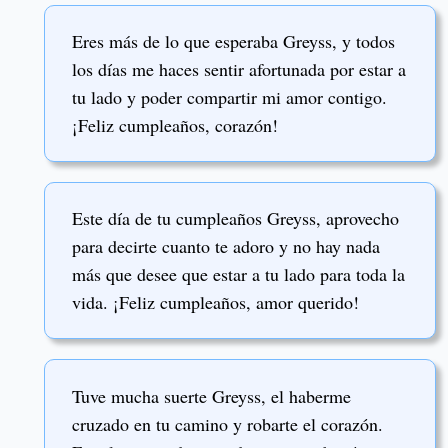
Eres más de lo que esperaba Greyss, y todos
los días me haces sentir afortunada por estar a
tu lado y poder compartir mi amor contigo.
¡Feliz cumpleaños, corazón!
Este día de tu cumpleaños Greyss, aprovecho
para decirte cuanto te adoro y no hay nada
más que desee que estar a tu lado para toda la
vida. ¡Feliz cumpleaños, amor querido!
Tuve mucha suerte Greyss, el haberme
cruzado en tu camino y robarte el corazón.