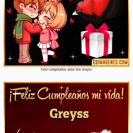
Feliz cumpleaños amor mío Greyss