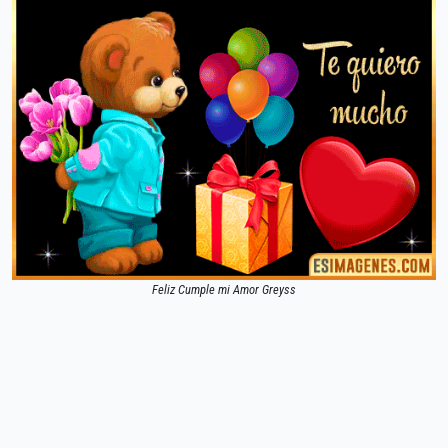
Feliz Cumple mi Amor Greyss