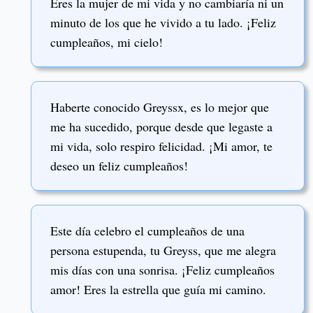
Eres la mujer de mi vida y no cambiaría ni un
minuto de los que he vivido a tu lado. ¡Feliz
cumpleaños, mi cielo!
Haberte conocido Greyssx, es lo mejor que
me ha sucedido, porque desde que legaste a
mi vida, solo respiro felicidad. ¡Mi amor, te
deseo un feliz cumpleaños!
Este día celebro el cumpleaños de una
persona estupenda, tu Greyss, que me alegra
mis días con una sonrisa. ¡Feliz cumpleaños
amor! Eres la estrella que guía mi camino.