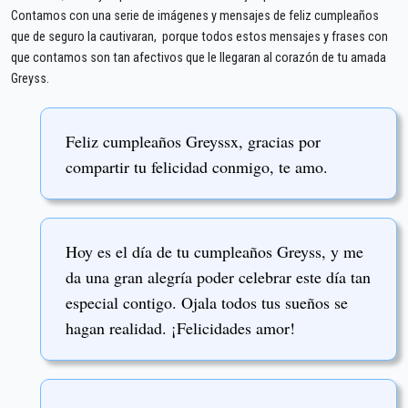
Contamos con una serie de imágenes y mensajes de feliz cumpleaños
que de seguro la cautivaran, porque todos estos mensajes y frases con
que contamos son tan afectivos que le llegaran al corazón de tu amada
Greyss.
Feliz cumpleaños Greyssx, gracias por
compartir tu felicidad conmigo, te amo.
Hoy es el día de tu cumpleaños Greyss, y me
da una gran alegría poder celebrar este día tan
especial contigo. Ojala todos tus sueños se
hagan realidad. ¡Felicidades amor!