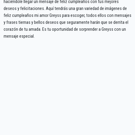
haciéndole llegar un mensaje de feliz cumpleaños con tus mejores
deseos y felicitaciones. Aquí tendrás una gran variedad de imágenes de
feliz cumpleaños mi amor Greyss para escoger, todos ellos con mensajes
y frases tiernas y bellos deseos que seguramente harán que se derrita el
corazón de tu amada. Es tu oportunidad de sorprender a Greyss con un
mensaje especial.