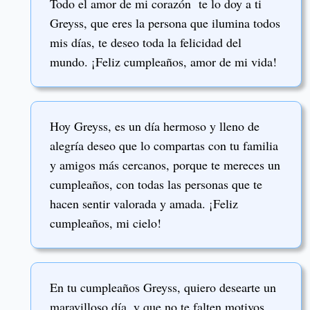
Todo el amor de mi corazón te lo doy a ti
Greyss, que eres la persona que ilumina todos
mis días, te deseo toda la felicidad del
mundo. ¡Feliz cumpleaños, amor de mi vida!
Hoy Greyss, es un día hermoso y lleno de
alegría deseo que lo compartas con tu familia
y amigos más cercanos, porque te mereces un
cumpleaños, con todas las personas que te
hacen sentir valorada y amada. ¡Feliz
cumpleaños, mi cielo!
En tu cumpleaños Greyss, quiero desearte un
maravilloso día, y que no te falten motivos