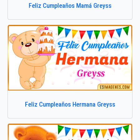
Feliz Cumpleaños Mamá Greyss
Feliz Cumpleaños Hermana Greyss