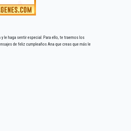
 le haga sentir especial. Para ello, te traemos los
ensajes de feliz cumpleaños Ana que creas que más le