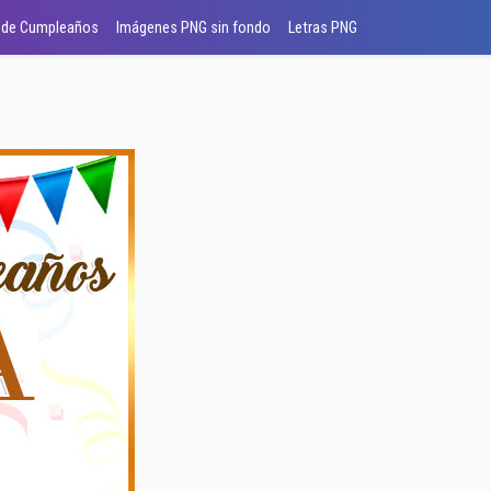
 de Cumpleaños
Imágenes PNG sin fondo
Letras PNG