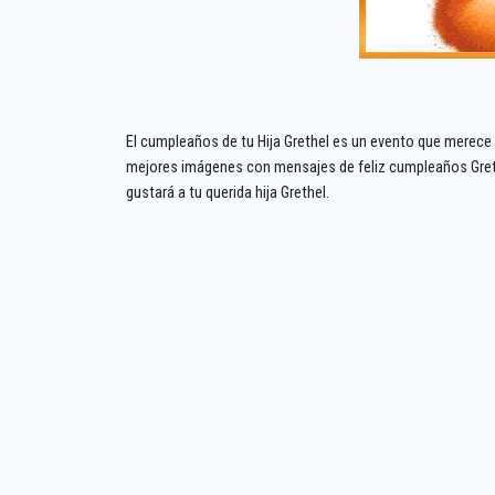
El cumpleaños de tu Hija Grethel es un evento que merece s
mejores imágenes con mensajes de feliz cumpleaños Greth
gustará a tu querida hija Grethel.