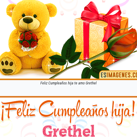
Feliz Cumpleaños hija te amo Grethel