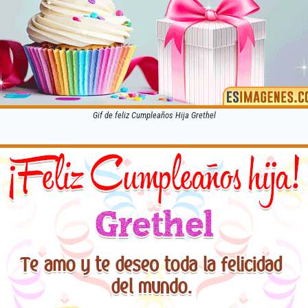
Gif de feliz Cumpleaños Hija Grethel