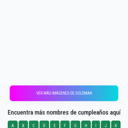
VER MÁS IMÁGENES DE GOLDMAN
Encuentra más nombres de cumpleaños aquí
A
B
C
D
E
F
G
H
I
J
K