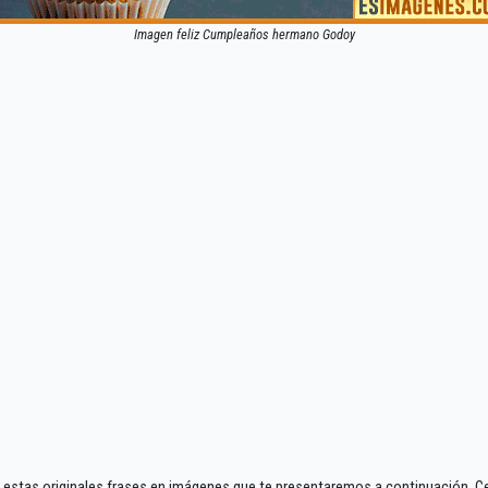
Imagen feliz Cumpleaños hermano Godoy
estas originales frases en imágenes que te presentaremos a continuación. C