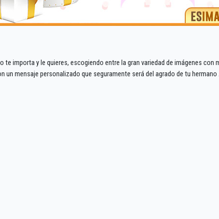
o te importa y le quieres, escogiendo entre la gran variedad de imágenes co
on un mensaje personalizado que seguramente será del agrado de tu hermano A