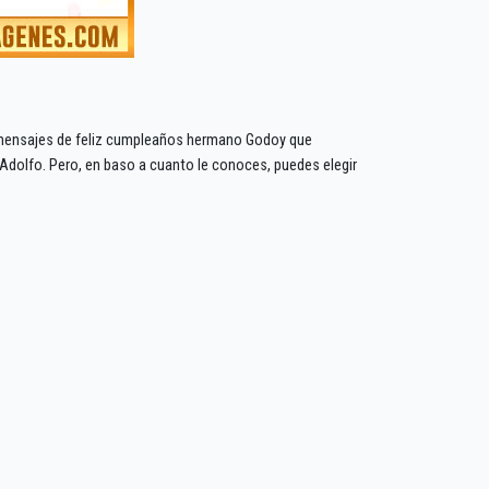
n mensajes de feliz cumpleaños hermano Godoy que
dolfo. Pero, en baso a cuanto le conoces, puedes elegir