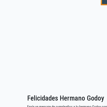
Felicidades Hermano Godoy
Envía un mensaje de cumpleaños a tu hermano Godoy con 