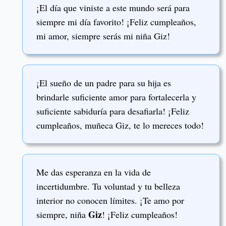
¡El día que viniste a este mundo será para
siempre mi día favorito! ¡Feliz cumpleaños,
mi amor, siempre serás mi niña Giz!
¡El sueño de un padre para su hija es
brindarle suficiente amor para fortalecerla y
suficiente sabiduría para desafiarla! ¡Feliz
cumpleaños, muñeca Giz, te lo mereces todo!
Me das esperanza en la vida de
incertidumbre. Tu voluntad y tu belleza
interior no conocen límites. ¡Te amo por
Giz
siempre, niña
! ¡Feliz cumpleaños!