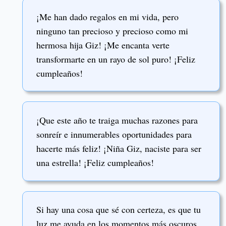
¡Me han dado regalos en mi vida, pero
ninguno tan precioso y precioso como mi
hermosa hija Giz! ¡Me encanta verte
transformarte en un rayo de sol puro! ¡Feliz
cumpleaños!
¡Que este año te traiga muchas razones para
sonreír e innumerables oportunidades para
hacerte más feliz! ¡Niña Giz, naciste para ser
una estrella! ¡Feliz cumpleaños!
Si hay una cosa que sé con certeza, es que tu
luz me ayuda en los momentos más oscuros,