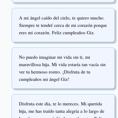
A mi ángel caído del cielo, te quiero mucho.
Siempre te tendré cerca de mi corazón porque
eres mi corazón. Feliz cumpleaños Giz.
No puedo imaginar mi vida sin ti, mi
maravillosa hija. Mi vida estaría tan vacía sin
ver tu hermoso rostro. ¡Disfruta de tu
cumpleaños mi ángel Giz!
Disfruta este día, te lo mereces. Mi querida
hija, me has traído tanta alegría a lo largo de