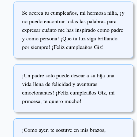
Se acerca tu cumpleaños, mi hermosa niña, ¡y
no puedo encontrar todas las palabras para
expresar cuánto me has inspirado como padre
y como persona! ¡Que tu luz siga brillando
por siempre! ¡Feliz cumpleaños Giz!
¡Un padre solo puede desear a su hija una
vida llena de felicidad y aventuras
emocionantes! ¡Feliz cumpleaños Giz, mi
princesa, te quiero mucho!
¡Como ayer, te sostuve en mis brazos,