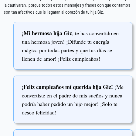
la cautivaran, porque todos estos mensajes y frases con que contamos
son tan afectivos que le llegaran al corazón de tu hija Giz.
¡Mi hermosa hija Giz
, te has convertido en
una hermosa joven! ¡Difunde tu energía
mágica por todas partes y que tus días se
llenen de amor! ¡Feliz cumpleaños!
¡Feliz cumpleaños mí querida hija Giz!
¡Me
convertiste en el padre de mis sueños y nunca
podría haber pedido un hijo mejor! ¡Solo te
deseo felicidad!