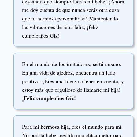
deseando que siempre fueras mi bebé! ¡Ahora
me doy cuenta de que nunca serás otra cosa
que tu hermosa personalidad! Manteniendo
las vibraciones de niña feliz, ¡feliz
cumpleaños Giz!
En el mundo de los imitadores, sé tú mismo.
En una vida de ajedrez, encuentra un lado
positivo. ¡Eres una fuerza a tener en cuenta, y
estoy más que orgulloso de llamarte mi hija!
¡Feliz cumpleaños Giz!
Para mi hermosa hija, eres el mundo para mí.
No podría haber pedido una chica mejor para