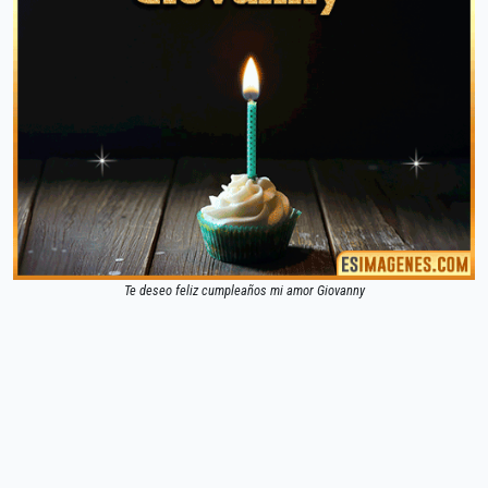
Te deseo feliz cumpleaños mi amor Giovanny