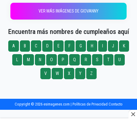
VER MÁS IMÁGENES DE GIOVANNY
Encuentra más nombres de cumpleaños aquí
A
B
C
D
E
F
G
H
I
J
K
L
M
N
O
P
Q
R
S
T
U
V
W
X
Y
Z
Copyright © 2026 esimagenes.com |
Políticas de Privacidad
Contacto