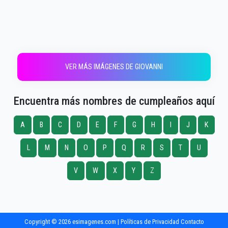
VER MÁS IMÁGENES DE GIOVANNI
Encuentra más nombres de cumpleaños aquí
A
B
C
D
E
F
G
H
I
J
K
L
M
N
O
P
Q
R
S
T
U
V
W
X
Y
Z
Copyright © 2026 esimagenes.com |
Políticas de Privacidad
Contacto