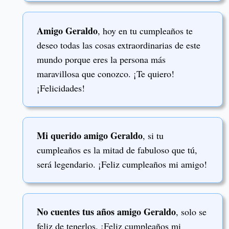
Amigo Geraldo
, hoy en tu cumpleaños te
deseo todas las cosas extraordinarias de este
mundo porque eres la persona más
maravillosa que conozco. ¡Te quiero!
¡Felicidades!
Mi querido amigo Geraldo
, si tu
cumpleaños es la mitad de fabuloso que tú,
será legendario. ¡Feliz cumpleaños mi amigo!
No cuentes tus años amigo Geraldo
, solo se
feliz de tenerlos. ¡Feliz cumpleaños mi