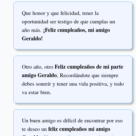
Que honor y que felicidad, tener la
oportunidad ser testigo de que cumplas un
¡Feliz cumpleaños, mi amigo
año más.
Geraldo!
Feliz cumpleaños de mi parte
Otro año, otro
amigo Geraldo
, Recordándote que siempre
debes sonreír y tener una vida positiva, y todo
va estar bien.
Un buen amigo es difícil de encontrar por eso
feliz cumpleaños mi amigo
te deseo un