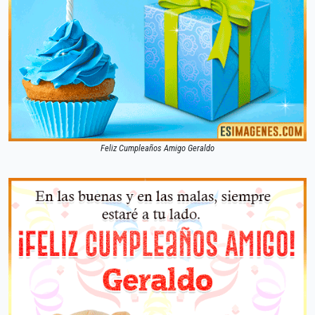
Feliz Cumpleaños Amigo Geraldo