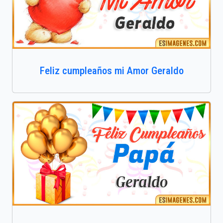
Feliz cumpleaños mi Amor Geraldo