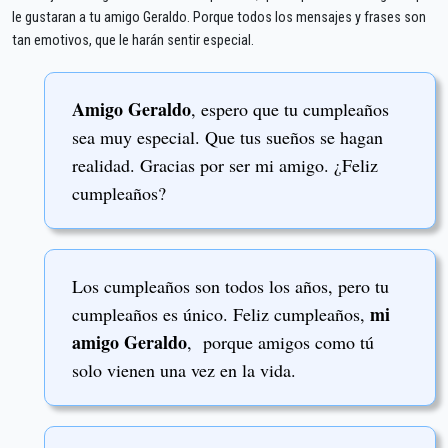
le gustaran a tu amigo Geraldo. Porque todos los mensajes y frases son
tan emotivos, que le harán sentir especial.
Amigo Geraldo
, espero que tu cumpleaños
sea muy especial. Que tus sueños se hagan
realidad. Gracias por ser mi amigo. ¿Feliz
cumpleaños?
Los cumpleaños son todos los años, pero tu
mi
cumpleaños es único. Feliz cumpleaños,
amigo Geraldo
, porque amigos como tú
solo vienen una vez en la vida.