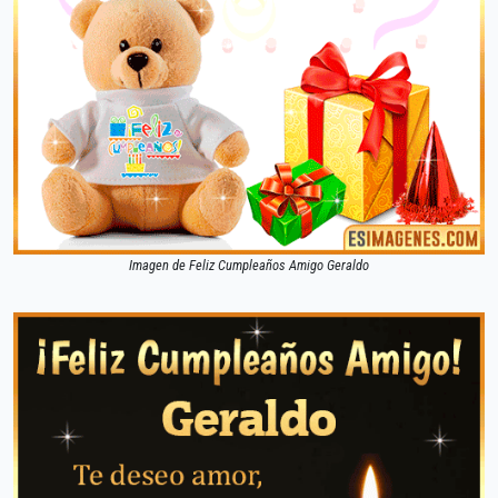
Imagen de Feliz Cumpleaños Amigo Geraldo