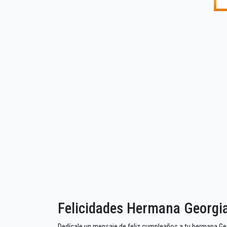
Felicidades Hermana Georgi
Dedícale un mensaje de feliz cumpleaños a tu hermana Geo