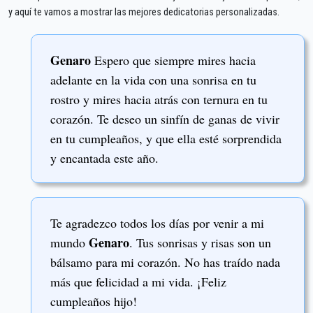
y aquí te vamos a mostrar las mejores dedicatorias personalizadas.
Genaro
Espero que siempre mires hacia
adelante en la vida con una sonrisa en tu
rostro y mires hacia atrás con ternura en tu
corazón. Te deseo un sinfín de ganas de vivir
en tu cumpleaños, y que ella esté sorprendida
y encantada este año.
Te agradezco todos los días por venir a mi
Genaro
mundo
. Tus sonrisas y risas son un
bálsamo para mi corazón. No has traído nada
más que felicidad a mi vida. ¡Feliz
cumpleaños hijo!