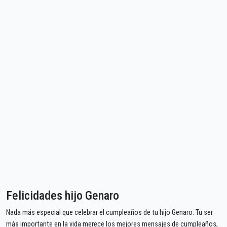
Felicidades hijo Genaro
Nada más especial que celebrar el cumpleaños de tu hijo Genaro. Tu ser
más importante en la vida merece los mejores mensajes de cumpleaños,