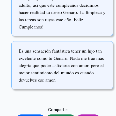
adulto, así que este cumpleaños decidimos
hacer realidad tu deseo Genaro. La limpieza y
las tareas son tuyas este año. Feliz
Cumpleaños!
Es una sensación fantástica tener un hijo tan
excelente como tú Genaro. Nada me trae más
alegría que poder asfixiarte con amor, pero el
mejor sentimiento del mundo es cuando
devuelves ese amor.
Compartir: