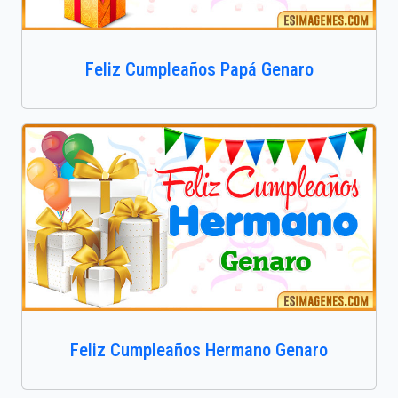
Feliz Cumpleaños Papá Genaro
Feliz Cumpleaños Hermano Genaro