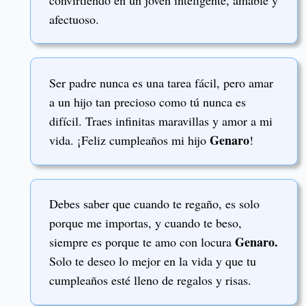
afectuoso.
Ser padre nunca es una tarea fácil, pero amar
a un hijo tan precioso como tú nunca es
difícil. Traes infinitas maravillas y amor a mi
Genaro
vida. ¡Feliz cumpleaños mi hijo
!
Debes saber que cuando te regaño, es solo
porque me importas, y cuando te beso,
Genaro.
siempre es porque te amo con locura
Solo te deseo lo mejor en la vida y que tu
cumpleaños esté lleno de regalos y risas.