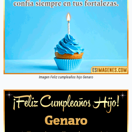
Imagen Feliz cumpleaños hijo Genaro