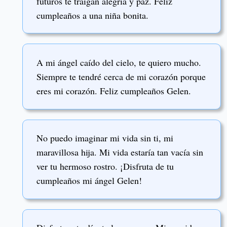
futuros te traigan alegría y paz. Feliz
cumpleaños a una niña bonita.
A mi ángel caído del cielo, te quiero mucho.
Siempre te tendré cerca de mi corazón porque
eres mi corazón. Feliz cumpleaños Gelen.
No puedo imaginar mi vida sin ti, mi
maravillosa hija. Mi vida estaría tan vacía sin
ver tu hermoso rostro. ¡Disfruta de tu
cumpleaños mi ángel Gelen!