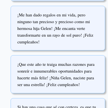
¡Me han dado regalos en mi vida, pero
ninguno tan precioso y precioso como mi
hermosa hija Gelen! ¡Me encanta verte
transformarte en un rayo de sol puro! ¡Feliz
cumpleaños!
¡Que este año te traiga muchas razones para
sonreír e innumerables oportunidades para
hacerte más feliz! ¡Niña Gelen, naciste para
ser una estrella! ¡Feliz cumpleaños!
Si hay una cosa que sé con certeza, es que tu