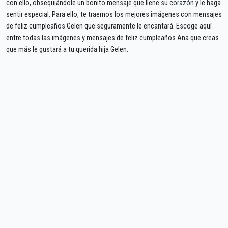
con ello, obsequiándole un bonito mensaje que llene su corazón y le haga
sentir especial. Para ello, te traemos los mejores imágenes con mensajes
de feliz cumpleaños Gelen que seguramente le encantará. Escoge aquí
entre todas las imágenes y mensajes de feliz cumpleaños Ana que creas
que más le gustará a tu querida hija Gelen.