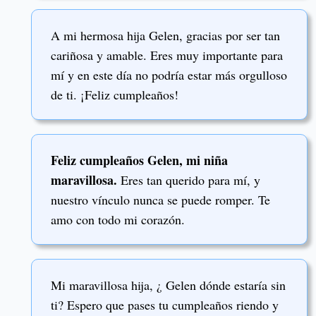
A mi hermosa hija Gelen, gracias por ser tan
cariñosa y amable. Eres muy importante para
mí y en este día no podría estar más orgulloso
de ti. ¡Feliz cumpleaños!
Feliz cumpleaños Gelen, mi niña
maravillosa.
Eres tan querido para mí, y
nuestro vínculo nunca se puede romper. Te
amo con todo mi corazón.
Mi maravillosa hija, ¿ Gelen dónde estaría sin
ti? Espero que pases tu cumpleaños riendo y