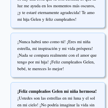
luz me ayuda en los momentos más oscuros,
¡y te estaré eternamente agradecida! Te amo
mi hija Gelen y feliz cumpleaños!
¡Nunca habrá uno como tú! ¡Eres mi niña
estrella, mi inspiración y mi vida próspera!
¡Nada se compara realmente con el amor que
tengo por mi hija! ¡Feliz cumpleaños Gelen,
bebé, te mereces lo mejor!
¡Feliz cumpleaños Gelen mi niña hermosa!
¡Ustedes son las estrellas en mi luna y el sol
en mi cielo! ¡No podría imaginar la vida sin