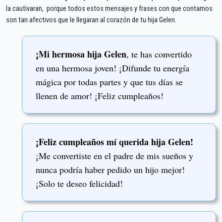
la cautivaran, porque todos estos mensajes y frases con que contamos
son tan afectivos que le llegaran al corazón de tu hija Gelen.
¡Mi hermosa hija Gelen
, te has convertido
en una hermosa joven! ¡Difunde tu energía
mágica por todas partes y que tus días se
llenen de amor! ¡Feliz cumpleaños!
¡Feliz cumpleaños mí querida hija Gelen!
¡Me convertiste en el padre de mis sueños y
nunca podría haber pedido un hijo mejor!
¡Solo te deseo felicidad!