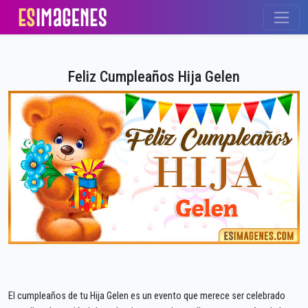
Feliz Cumpleaños Hija Gelen
El cumpleaños de tu Hija Gelen es un evento que merece ser celebrado