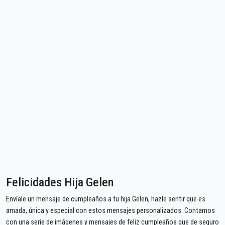
Felicidades Hija Gelen
Envíale un mensaje de cumpleaños a tu hija Gelen, hazle sentir que es
amada, única y especial con estos mensajes personalizados. Contamos
con una serie de imágenes y mensajes de feliz cumpleaños que de seguro