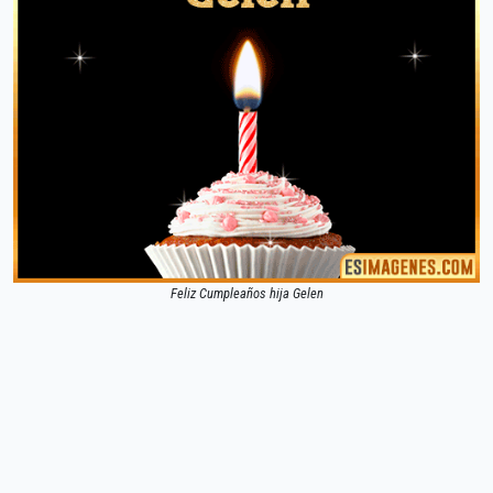
Feliz Cumpleaños hija Gelen