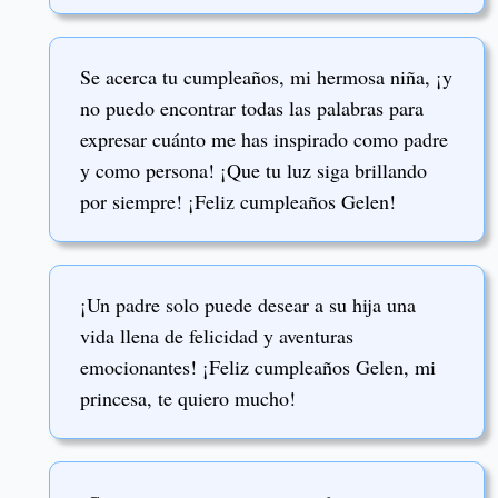
Se acerca tu cumpleaños, mi hermosa niña, ¡y
no puedo encontrar todas las palabras para
expresar cuánto me has inspirado como padre
y como persona! ¡Que tu luz siga brillando
por siempre! ¡Feliz cumpleaños Gelen!
¡Un padre solo puede desear a su hija una
vida llena de felicidad y aventuras
emocionantes! ¡Feliz cumpleaños Gelen, mi
princesa, te quiero mucho!