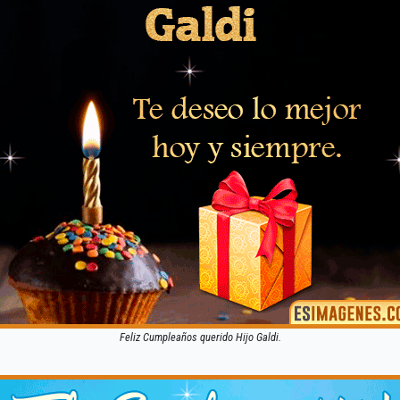
Feliz Cumpleaños querido Hijo Galdi.