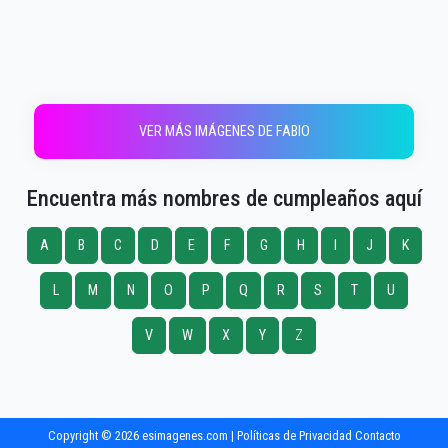
VER MÁS IMÁGENES DE FABIO
Encuentra más nombres de cumpleaños aquí
A
B
C
D
E
F
G
H
I
J
K
L
M
N
O
P
Q
R
S
T
U
V
W
X
Y
Z
Copyright © 2026 esimagenes.com |
Políticas de Privacidad
Contacto