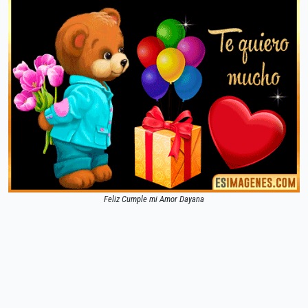
Feliz Cumple mi Amor Dayana