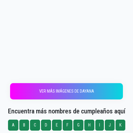
VER MÁS IMÁGENES DE DAYANA
Encuentra más nombres de cumpleaños aquí
A
B
C
D
E
F
G
H
I
J
K