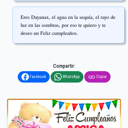
Eres Dayanax, el agua en la sequía, el rayo de
luz en las sombras, por eso te quiero y te
deseo un Feliz cumpleaños.
Compartir:
Facebook
WhatsApp
Copiar