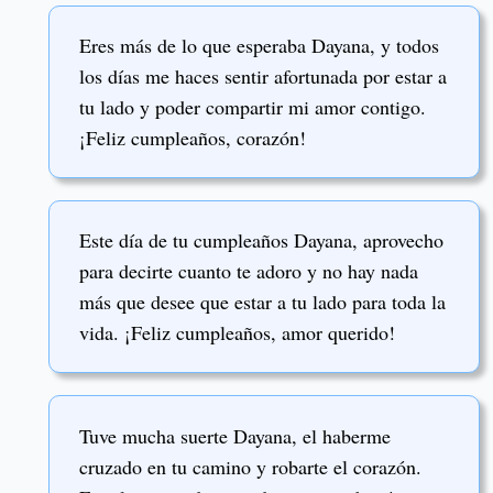
Eres más de lo que esperaba Dayana, y todos
los días me haces sentir afortunada por estar a
tu lado y poder compartir mi amor contigo.
¡Feliz cumpleaños, corazón!
Este día de tu cumpleaños Dayana, aprovecho
para decirte cuanto te adoro y no hay nada
más que desee que estar a tu lado para toda la
vida. ¡Feliz cumpleaños, amor querido!
Tuve mucha suerte Dayana, el haberme
cruzado en tu camino y robarte el corazón.