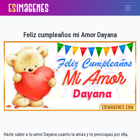
Feliz cumpleaños mi Amor Dayana
Hazle saber a tu amor Dayana cuanto la amas y te preocupas por ella,