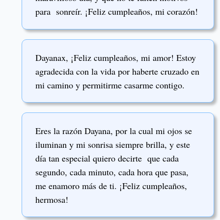
para sonreír. ¡Feliz cumpleaños, mi corazón!
Dayanax, ¡Feliz cumpleaños, mi amor! Estoy
agradecida con la vida por haberte cruzado en
mi camino y permitirme casarme contigo.
Eres la razón Dayana, por la cual mi ojos se
iluminan y mi sonrisa siempre brilla, y este
día tan especial quiero decirte que cada
segundo, cada minuto, cada hora que pasa,
me enamoro más de ti. ¡Feliz cumpleaños,
hermosa!