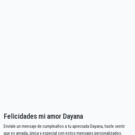
Felicidades mi amor Dayana
Envíale un mensaje de cumpleaños a tu apreciada Dayana, hazle sentir
que es amada, única y especial con estos mensajes personalizados.